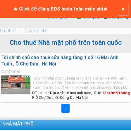
TRANG CHỦ
×
Login
🔥 Click để đăng BĐS hoàn toàn miễn phí🔥
Đăng tin
Đăng ký
Đăng nhập
Cho thuê
Nhà mặt phố
Cho thuê Nhà mặt phố trên toàn quốc
Tôi chính chủ cho thuê cửa hàng tầng 1 số 16 Mai Anh
Tuấn , Ô Chợ Dừa , Hà Nội
04/07/2026
Tôi chính chủ cho thuê cửa hàng tầng 1 số 16 Mai Anh Tuấn ,
Ô Chợ Dừa , Hà Nội. Tiện kinh doanh cửa hàng, văn phòng,
cafe... Vỉa hè rộng, 2 vỉa hè, view hồ mới cải tạo đẹp. Đầu phố
2
2
Mai Anh Tuấn, gần ngã 3 với Hoàng Cầu, điểm đẹp nhất trong
DT:
40 m
Địa chỉ:
16 mai anh tuan,
Giá:
12 tr/m
/tháng
…
Xem chi tiết »
P. Ô Chợ Dừa, Q. Đống Đa, Hà Nội
1
NHÀ MẶT PHỐ