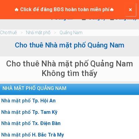
TRANG CHỦ
×
Login
🔥 Click để đăng BĐS hoàn toàn miễn phí🔥
Đăng tin
Đăng ký
Đăng nhập
Cho thuê
Nhà mặt phố
Quảng Nam
Cho thuê Nhà mặt phố Quảng Nam
Cho thuê Nhà mặt phố Quảng Nam
Không tìm thấy
NHÀ MẶT PHỐ QUẢNG NAM
Nhà mặt phố
Tp. Hội An
Nhà mặt phố
Tp. Tam Kỳ
Nhà mặt phố
Tx. Điện Bàn
Nhà mặt phố
H. Bắc Trà My