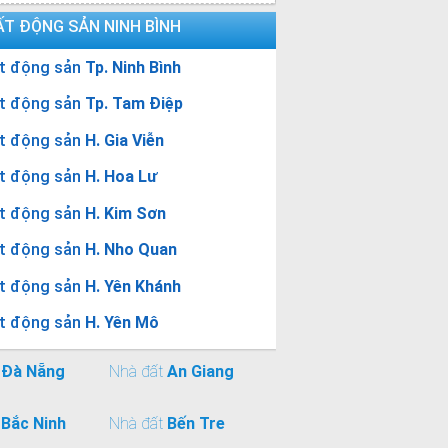
ẤT ĐỘNG SẢN NINH BÌNH
t động sản
Tp. Ninh Bình
t động sản
Tp. Tam Điệp
t động sản
H. Gia Viễn
t động sản
H. Hoa Lư
t động sản
H. Kim Sơn
t động sản
H. Nho Quan
t động sản
H. Yên Khánh
t động sản
H. Yên Mô
t
Đà Nẵng
Nhà đất
An Giang
t
Bắc Ninh
Nhà đất
Bến Tre