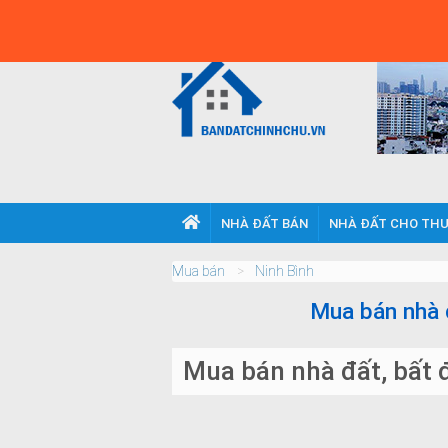
Hỗ trợ đăng tin:
Đăng tin
-
078 771 6666
Zal
Thời gian làm việc:
7:30 - 12:00; 13:00-17:00
Mỗi n
TRANG CHỦ
NHÀ ĐẤT BÁN
NHÀ ĐẤT CHO TH
Mua bán
Ninh Bình
Mua bán nhà 
Mua bán nhà đất, bất 