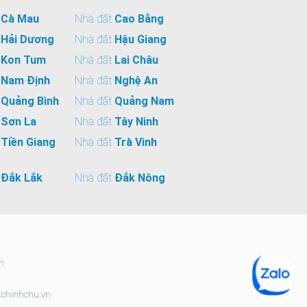
t
Cà Mau
Nhà đất
Cao Bằng
t
Hải Dương
Nhà đất
Hậu Giang
t
Kon Tum
Nhà đất
Lai Châu
t
Nam Định
Nhà đất
Nghệ An
t
Quảng Bình
Nhà đất
Quảng Nam
t
Sơn La
Nhà đất
Tây Ninh
t
Tiền Giang
Nhà đất
Trà Vinh
t
Đắk Lắk
Nhà đất
Đắk Nông
n
tchinhchu.vn