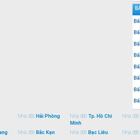
B
Bấ
Bấ
Bấ
Bấ
Bấ
Bấ
Bấ
Bấ
Nhà đất
Hải Phòng
Nhà đất
Tp. Hồ Chí
Nhà đấ
Minh
ang
Nhà đất
Bắc Kạn
Nhà đất
Bạc Liêu
Nhà đấ