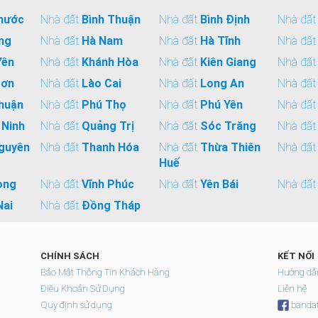
hước
Nhà đất
Bình Thuận
Nhà đất
Bình Định
Nhà đấ
ng
Nhà đất
Hà Nam
Nhà đất
Hà Tĩnh
Nhà đấ
Yên
Nhà đất
Khánh Hòa
Nhà đất
Kiên Giang
Nhà đấ
Sơn
Nhà đất
Lào Cai
Nhà đất
Long An
Nhà đấ
huận
Nhà đất
Phú Thọ
Nhà đất
Phú Yên
Nhà đấ
 Ninh
Nhà đất
Quảng Trị
Nhà đất
Sóc Trăng
Nhà đấ
guyên
Nhà đất
Thanh Hóa
Nhà đất
Thừa Thiên
Nhà đấ
Huế
ong
Nhà đất
Vĩnh Phúc
Nhà đất
Yên Bái
Nhà đấ
Nai
Nhà đất
Đồng Tháp
CHÍNH SÁCH
KẾT NỐI
Bảo Mật Thông Tin Khách Hàng
Hướng dẫ
Điều Khoản Sử Dụng
Liên hệ
Quy định sử dụng
banda