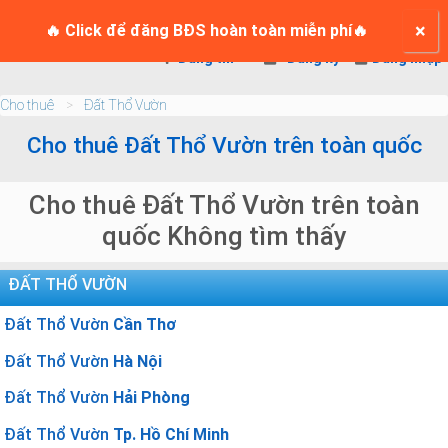
TRANG CHỦ
×
Login
🔥 Click để đăng BĐS hoàn toàn miễn phí🔥
Đăng tin
Đăng ký
Đăng nhập
Cho thuê
Đất Thổ Vườn
Cho thuê Đất Thổ Vườn trên toàn quốc
Cho thuê Đất Thổ Vườn trên toàn
quốc Không tìm thấy
ĐẤT THỔ VƯỜN
Đất Thổ Vườn
Cần Thơ
Đất Thổ Vườn
Hà Nội
Đất Thổ Vườn
Hải Phòng
Đất Thổ Vườn
Tp. Hồ Chí Minh