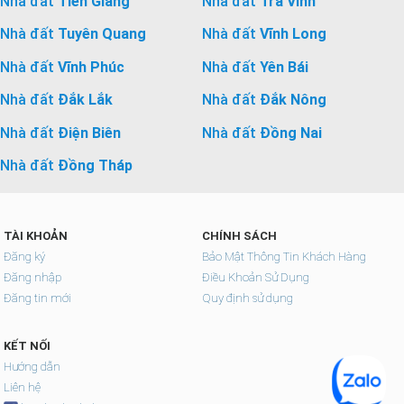
Nhà đất
Tiền Giang
Nhà đất
Trà Vinh
Nhà đất
Tuyên Quang
Nhà đất
Vĩnh Long
Nhà đất
Vĩnh Phúc
Nhà đất
Yên Bái
Nhà đất
Đắk Lắk
Nhà đất
Đắk Nông
Nhà đất
Điện Biên
Nhà đất
Đồng Nai
Nhà đất
Đồng Tháp
TÀI KHOẢN
CHÍNH SÁCH
Đăng ký
Bảo Mật Thông Tin Khách Hàng
Đăng nhập
Điều Khoản Sử Dụng
Đăng tin mới
Quy định sử dụng
KẾT NỐI
Hướng dẫn
Liên hệ