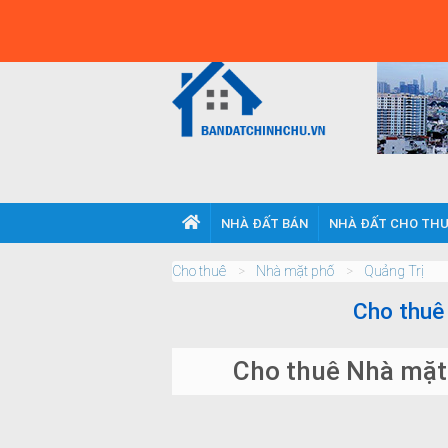
Hỗ trợ đăng tin:
Đăng tin
-
078 771 6666
Zal
Thời gian làm việc:
7:30 - 12:00; 13:00-17:00
Mỗi n
TRANG CHỦ
NHÀ ĐẤT BÁN
NHÀ ĐẤT CHO TH
Cho thuê
Nhà mặt phố
Quảng Trị
Cho thuê
Cho thuê Nhà mặt