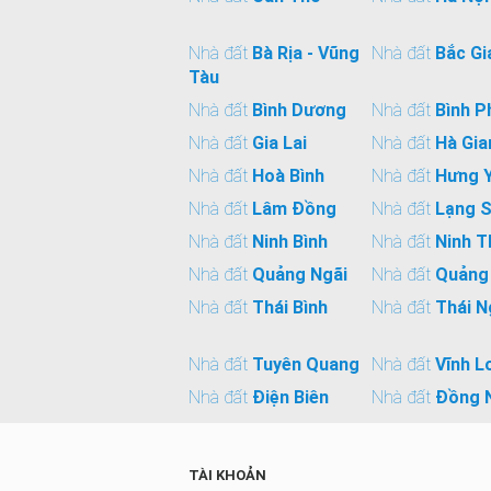
Nhà đất
Bà Rịa - Vũng
Nhà đất
Bắc Gi
Tàu
Nhà đất
Bình Dương
Nhà đất
Bình P
Nhà đất
Gia Lai
Nhà đất
Hà Gia
Nhà đất
Hoà Bình
Nhà đất
Hưng 
Nhà đất
Lâm Đồng
Nhà đất
Lạng 
Nhà đất
Ninh Bình
Nhà đất
Ninh T
Nhà đất
Quảng Ngãi
Nhà đất
Quảng
Nhà đất
Thái Bình
Nhà đất
Thái N
Nhà đất
Tuyên Quang
Nhà đất
Vĩnh L
Nhà đất
Điện Biên
Nhà đất
Đồng 
TÀI KHOẢN