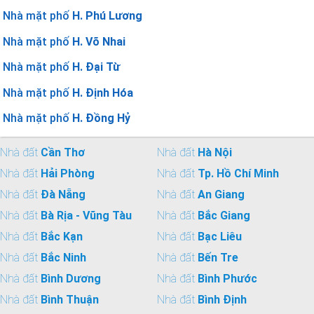
Nhà mặt phố
H. Phú Lương
Nhà mặt phố
H. Võ Nhai
Nhà mặt phố
H. Đại Từ
Nhà mặt phố
H. Định Hóa
Nhà mặt phố
H. Đồng Hỷ
Nhà đất
Cần Thơ
Nhà đất
Hà Nội
Nhà đất
Hải Phòng
Nhà đất
Tp. Hồ Chí Minh
Nhà đất
Đà Nẵng
Nhà đất
An Giang
Nhà đất
Bà Rịa - Vũng Tàu
Nhà đất
Bắc Giang
Nhà đất
Bắc Kạn
Nhà đất
Bạc Liêu
Nhà đất
Bắc Ninh
Nhà đất
Bến Tre
Nhà đất
Bình Dương
Nhà đất
Bình Phước
Nhà đất
Bình Thuận
Nhà đất
Bình Định