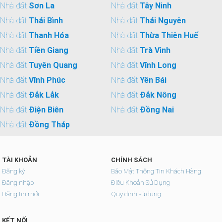
Nhà đất
Sơn La
Nhà đất
Tây Ninh
Nhà đất
Thái Bình
Nhà đất
Thái Nguyên
Nhà đất
Thanh Hóa
Nhà đất
Thừa Thiên Huế
Nhà đất
Tiền Giang
Nhà đất
Trà Vinh
Nhà đất
Tuyên Quang
Nhà đất
Vĩnh Long
Nhà đất
Vĩnh Phúc
Nhà đất
Yên Bái
Nhà đất
Đắk Lắk
Nhà đất
Đắk Nông
Nhà đất
Điện Biên
Nhà đất
Đồng Nai
Nhà đất
Đồng Tháp
TÀI KHOẢN
CHÍNH SÁCH
Đăng ký
Bảo Mật Thông Tin Khách Hàng
Đăng nhập
Điều Khoản Sử Dụng
Đăng tin mới
Quy định sử dụng
KẾT NỐI