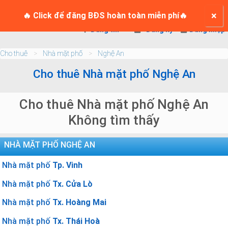
TRANG CHỦ
×
Login
🔥 Click để đăng BĐS hoàn toàn miễn phí🔥
Đăng tin
Đăng ký
Đăng nhập
Cho thuê
Nhà mặt phố
Nghệ An
Cho thuê Nhà mặt phố Nghệ An
Cho thuê Nhà mặt phố Nghệ An
Không tìm thấy
NHÀ MẶT PHỐ NGHỆ AN
Nhà mặt phố
Tp. Vinh
Nhà mặt phố
Tx. Cửa Lò
Nhà mặt phố
Tx. Hoàng Mai
Nhà mặt phố
Tx. Thái Hoà