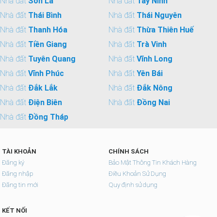
Nhà đất
Sơn La
Nhà đất
Tây Ninh
Nhà đất
Thái Bình
Nhà đất
Thái Nguyên
Nhà đất
Thanh Hóa
Nhà đất
Thừa Thiên Huế
Nhà đất
Tiền Giang
Nhà đất
Trà Vinh
Nhà đất
Tuyên Quang
Nhà đất
Vĩnh Long
Nhà đất
Vĩnh Phúc
Nhà đất
Yên Bái
Nhà đất
Đắk Lắk
Nhà đất
Đắk Nông
Nhà đất
Điện Biên
Nhà đất
Đồng Nai
Nhà đất
Đồng Tháp
TÀI KHOẢN
CHÍNH SÁCH
Đăng ký
Bảo Mật Thông Tin Khách Hàng
Đăng nhập
Điều Khoản Sử Dụng
Đăng tin mới
Quy định sử dụng
KẾT NỐI