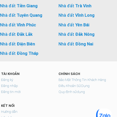
Nhà đất
Tiền Giang
Nhà đất
Trà Vinh
Nhà đất
Tuyên Quang
Nhà đất
Vĩnh Long
Nhà đất
Vĩnh Phúc
Nhà đất
Yên Bái
Nhà đất
Đắk Lắk
Nhà đất
Đắk Nông
Nhà đất
Điện Biên
Nhà đất
Đồng Nai
Nhà đất
Đồng Tháp
TÀI KHOẢN
CHÍNH SÁCH
Đăng ký
Bảo Mật Thông Tin Khách Hàng
Đăng nhập
Điều Khoản Sử Dụng
Đăng tin mới
Quy định sử dụng
KẾT NỐI
Hướng dẫn