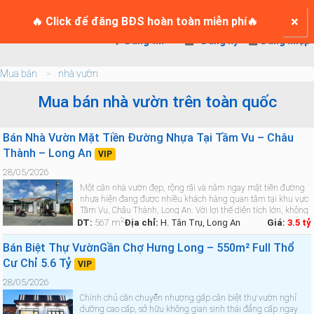
TRANG CHỦ
×
Login
🔥 Click để đăng BĐS hoàn toàn miễn phí🔥
Đăng tin
Đăng ký
Đăng nhập
Mua bán
nhà vườn
Mua bán nhà vườn trên toàn quốc
Bán Nhà Vườn Mặt Tiền Đường Nhựa Tại Tầm Vu – Châu
Thành – Long An
VIP
28/05/2026
Một căn nhà vườn đẹp, rộng rãi và nằm ngay mặt tiền đường
nhựa hiện đang được nhiều khách hàng quan tâm tại khu vực
Tầm Vu, Châu Thành, Long An. Với lợi thế diện tích lớn, không
2
gian sân vườn thoáng mát cùng vị trí thuận tiện di chuyển,
DT:
567 m
Địa chỉ:
H. Tân Trụ, Long An
Giá:
3.5 tỷ
đây…
Xem chi tiết »
Bán Biệt Thự VườnGần Chợ Hưng Long – 550m² Full Thổ
Cư Chỉ 5.6 Tỷ
VIP
28/05/2026
Chính chủ cần chuyển nhượng gấp căn biệt thự vườn nghỉ
dưỡng cao cấp, sở hữu không gian sinh thái đẳng cấp ngay