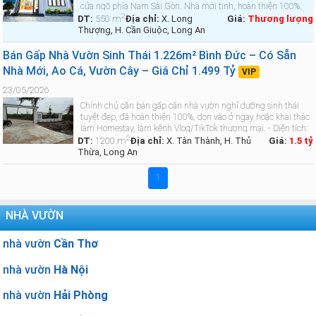
cửa ngõ phía Nam Sài Gòn. Nhà mới tinh, hoàn thiện 100%,
2
bàn giao ngay kèm toàn bộ nội thất cao cấp. - Diện tích: 550
DT:
550 m
Địa chỉ:
X. Long
Giá:
Thương lượng
m² (Thế …
Xem chi tiết »
Thượng, H. Cần Giuộc, Long An
Bán Gấp Nhà Vườn Sinh Thái 1.226m² Bình Đức – Có Sẵn
Nhà Mới, Ao Cá, Vườn Cây – Giá Chỉ 1.499 Tỷ
VIP
23/05/2026
Chính chủ cần bán gấp căn nhà vườn nghỉ dưỡng sinh thái
tuyệt đẹp, đã hoàn thiện 100%, dọn vào ở ngay hoặc khai thác
làm Homestay, làm kênh Vlog/TikTok thương mại. - Diện tích:
2
1.226 m² (Mặt tiền ngang 16m thênh thang, đất vuông vắn
DT:
1200 m
Địa chỉ:
X. Tân Thành, H. Thủ
Giá:
1.5 tỷ
rất đ…
Xem chi tiết »
Thừa, Long An
1
NHÀ VƯỜN
nhà vườn
Cần Thơ
nhà vườn
Hà Nội
nhà vườn
Hải Phòng