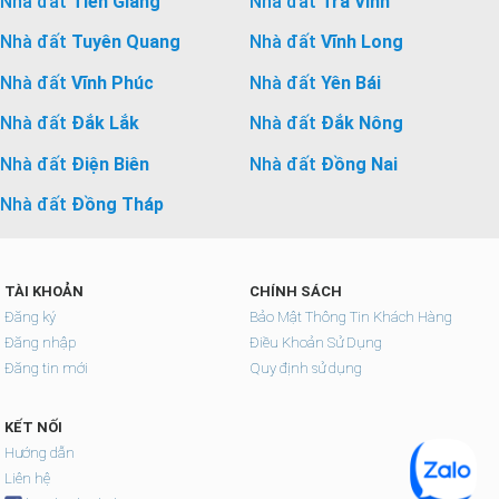
Nhà đất
Tiền Giang
Nhà đất
Trà Vinh
Nhà đất
Tuyên Quang
Nhà đất
Vĩnh Long
Nhà đất
Vĩnh Phúc
Nhà đất
Yên Bái
Nhà đất
Đắk Lắk
Nhà đất
Đắk Nông
Nhà đất
Điện Biên
Nhà đất
Đồng Nai
Nhà đất
Đồng Tháp
TÀI KHOẢN
CHÍNH SÁCH
Đăng ký
Bảo Mật Thông Tin Khách Hàng
Đăng nhập
Điều Khoản Sử Dụng
Đăng tin mới
Quy định sử dụng
KẾT NỐI
Hướng dẫn
Liên hệ