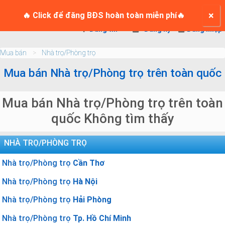
TRANG CHỦ
×
Login
🔥 Click để đăng BĐS hoàn toàn miễn phí🔥
Đăng tin
Đăng ký
Đăng nhập
Mua bán
Nhà trọ/Phòng trọ
Mua bán Nhà trọ/Phòng trọ trên toàn quốc
Mua bán Nhà trọ/Phòng trọ trên toàn
quốc Không tìm thấy
NHÀ TRỌ/PHÒNG TRỌ
Nhà trọ/Phòng trọ
Cần Thơ
Nhà trọ/Phòng trọ
Hà Nội
Nhà trọ/Phòng trọ
Hải Phòng
Nhà trọ/Phòng trọ
Tp. Hồ Chí Minh