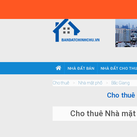
Hỗ trợ đăng tin:
Đăng tin
-
078 771 6666
Zal
Thời gian làm việc:
7:30 - 12:00; 13:00-17:00
Mỗi n
TRANG CHỦ
NHÀ ĐẤT BÁN
NHÀ ĐẤT CHO TH
Cho thuê
Nhà mặt phố
Bắc Giang
Cho thuê
Cho thuê Nhà mặt 