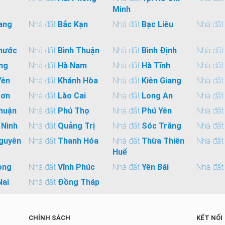
Minh
ang
Nhà đất
Bắc Kạn
Nhà đất
Bạc Liêu
Nhà đấ
hước
Nhà đất
Bình Thuận
Nhà đất
Bình Định
Nhà đấ
ng
Nhà đất
Hà Nam
Nhà đất
Hà Tĩnh
Nhà đấ
Yên
Nhà đất
Khánh Hòa
Nhà đất
Kiên Giang
Nhà đấ
Sơn
Nhà đất
Lào Cai
Nhà đất
Long An
Nhà đấ
huận
Nhà đất
Phú Thọ
Nhà đất
Phú Yên
Nhà đấ
 Ninh
Nhà đất
Quảng Trị
Nhà đất
Sóc Trăng
Nhà đấ
guyên
Nhà đất
Thanh Hóa
Nhà đất
Thừa Thiên
Nhà đấ
Huế
ong
Nhà đất
Vĩnh Phúc
Nhà đất
Yên Bái
Nhà đấ
Nai
Nhà đất
Đồng Tháp
CHÍNH SÁCH
KẾT NỐI