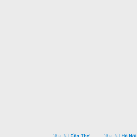
Nhà đất
Cần Thơ
Nhà đất
Hà Nội