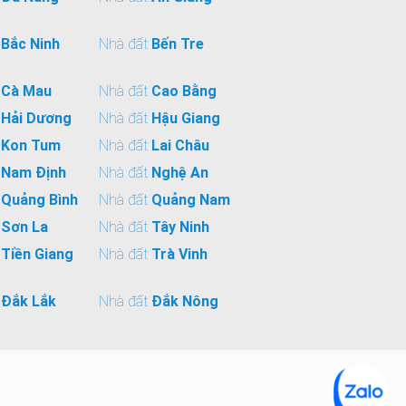
t
Bắc Ninh
Nhà đất
Bến Tre
t
Cà Mau
Nhà đất
Cao Bằng
t
Hải Dương
Nhà đất
Hậu Giang
t
Kon Tum
Nhà đất
Lai Châu
t
Nam Định
Nhà đất
Nghệ An
t
Quảng Bình
Nhà đất
Quảng Nam
t
Sơn La
Nhà đất
Tây Ninh
t
Tiền Giang
Nhà đất
Trà Vinh
t
Đắk Lắk
Nhà đất
Đắk Nông