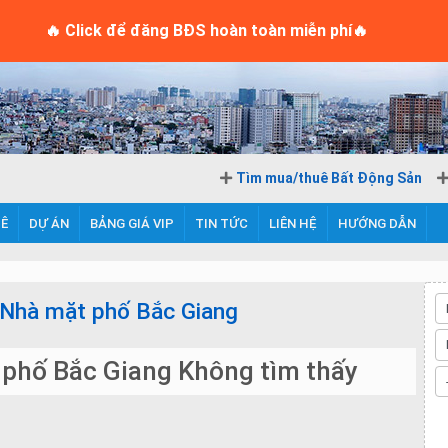
o
-
0906722255
🔥 Click để đăng BĐS hoàn toàn miễn phí🔥
gày
| Email:
thienkim16666@gmail.com
Tìm mua/thuê Bất Động Sản
UÊ
DỰ ÁN
BẢNG GIÁ VIP
TIN TỨC
LIÊN HỆ
HƯỚNG DẪN
 Nhà mặt phố Bắc Giang
Tỉ
phố Bắc Giang Không tìm thấy
Di