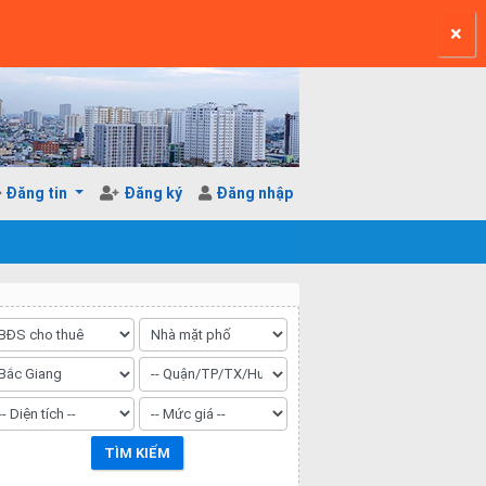
×
Login
Đăng tin
Đăng ký
Đăng nhập
nh/Thành phố
Quận/TP/TX/Huyện
ện tích
Mức giá
TÌM KIẾM