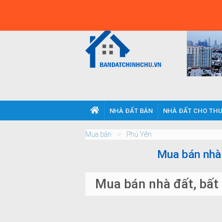
Hỗ trợ đăng tin:
Đăng tin
-
078 771 6666
Zal
Thời gian làm việc:
7:30 - 12:00; 13:00-17:00
Mỗi n
TRANG CHỦ
NHÀ ĐẤT BÁN
NHÀ ĐẤT CHO TH
Mua bán
Phú Yên
Mua bán nhà 
Mua bán nhà đất, bất