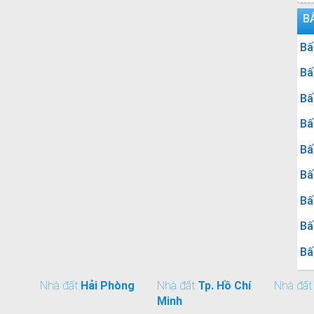
B
Bấ
Bấ
Bấ
Bấ
Bấ
Bấ
Bấ
Bấ
Bấ
Nhà đất
Hải Phòng
Nhà đất
Tp. Hồ Chí
Nhà đấ
Minh