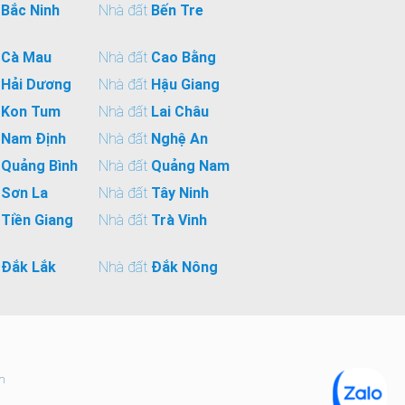
t
Bắc Ninh
Nhà đất
Bến Tre
t
Cà Mau
Nhà đất
Cao Bằng
t
Hải Dương
Nhà đất
Hậu Giang
t
Kon Tum
Nhà đất
Lai Châu
t
Nam Định
Nhà đất
Nghệ An
t
Quảng Bình
Nhà đất
Quảng Nam
t
Sơn La
Nhà đất
Tây Ninh
t
Tiền Giang
Nhà đất
Trà Vinh
t
Đắk Lắk
Nhà đất
Đắk Nông
n