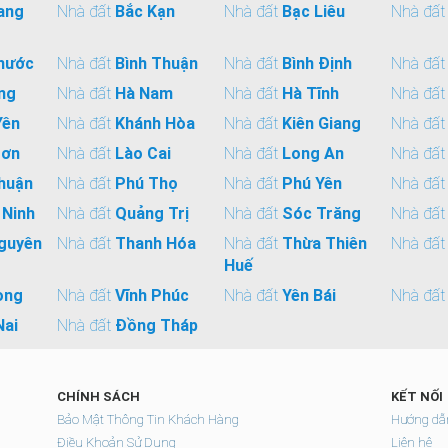
ang
Nhà đất
Bắc Kạn
Nhà đất
Bạc Liêu
Nhà đấ
hước
Nhà đất
Bình Thuận
Nhà đất
Bình Định
Nhà đấ
ng
Nhà đất
Hà Nam
Nhà đất
Hà Tĩnh
Nhà đấ
Yên
Nhà đất
Khánh Hòa
Nhà đất
Kiên Giang
Nhà đấ
Sơn
Nhà đất
Lào Cai
Nhà đất
Long An
Nhà đấ
huận
Nhà đất
Phú Thọ
Nhà đất
Phú Yên
Nhà đấ
 Ninh
Nhà đất
Quảng Trị
Nhà đất
Sóc Trăng
Nhà đấ
guyên
Nhà đất
Thanh Hóa
Nhà đất
Thừa Thiên
Nhà đấ
Huế
ong
Nhà đất
Vĩnh Phúc
Nhà đất
Yên Bái
Nhà đấ
Nai
Nhà đất
Đồng Tháp
CHÍNH SÁCH
KẾT NỐI
Bảo Mật Thông Tin Khách Hàng
Hướng dẫ
Điều Khoản Sử Dụng
Liên hệ