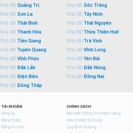
Nhà đất
Quảng Trị
Nhà đất
Sóc Trăng
Nhà đất
Sơn La
Nhà đất
Tây Ninh
Nhà đất
Thái Bình
Nhà đất
Thái Nguyên
Nhà đất
Thanh Hóa
Nhà đất
Thừa Thiên Huế
Nhà đất
Tiền Giang
Nhà đất
Trà Vinh
Nhà đất
Tuyên Quang
Nhà đất
Vĩnh Long
Nhà đất
Vĩnh Phúc
Nhà đất
Yên Bái
Nhà đất
Đắk Lắk
Nhà đất
Đắk Nông
Nhà đất
Điện Biên
Nhà đất
Đồng Nai
Nhà đất
Đồng Tháp
TÀI KHOẢN
CHÍNH SÁCH
Đăng ký
Bảo Mật Thông Tin Khách Hàng
Đăng nhập
Điều Khoản Sử Dụng
Đăng tin mới
Quy định sử dụng