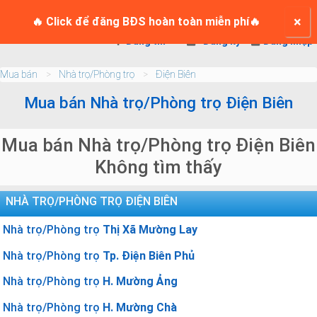
TRANG CHỦ
×
Login
🔥 Click để đăng BĐS hoàn toàn miễn phí🔥
Đăng tin
Đăng ký
Đăng nhập
Mua bán
Nhà trọ/Phòng trọ
Điện Biên
Mua bán Nhà trọ/Phòng trọ Điện Biên
Mua bán Nhà trọ/Phòng trọ Điện Biên
Không tìm thấy
NHÀ TRỌ/PHÒNG TRỌ ĐIỆN BIÊN
Nhà trọ/Phòng trọ
Thị Xã Mường Lay
Nhà trọ/Phòng trọ
Tp. Điện Biên Phủ
Nhà trọ/Phòng trọ
H. Mường Ảng
Nhà trọ/Phòng trọ
H. Mường Chà