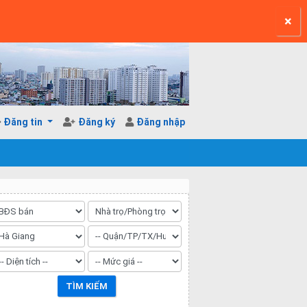
×
Login
Đăng tin
Đăng ký
Đăng nhập
nh/Thành phố
Quận/TP/TX/Huyện
ện tích
Mức giá
TÌM KIẾM