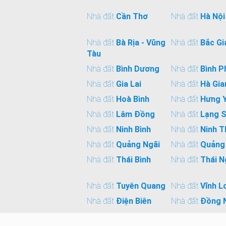
Nhà đất
Cần Thơ
Nhà đất
Hà Nội
Nhà đất
Bà Rịa - Vũng
Nhà đất
Bắc Gi
Tàu
Nhà đất
Bình Dương
Nhà đất
Bình P
Nhà đất
Gia Lai
Nhà đất
Hà Gia
Nhà đất
Hoà Bình
Nhà đất
Hưng 
Nhà đất
Lâm Đồng
Nhà đất
Lạng 
Nhà đất
Ninh Bình
Nhà đất
Ninh T
Nhà đất
Quảng Ngãi
Nhà đất
Quảng
Nhà đất
Thái Bình
Nhà đất
Thái N
Nhà đất
Tuyên Quang
Nhà đất
Vĩnh L
Nhà đất
Điện Biên
Nhà đất
Đồng 