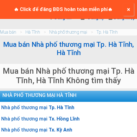
TRANG CHỦ
×
Login
🔥 Click để đăng BĐS hoàn toàn miễn phí🔥
Đăng tin
Đăng ký
Đăng nhập
Mua bán
Hà Tĩnh
Nhà phố thương mại
Tp. Hà Tĩnh
Mua bán Nhà phố thương mại Tp. Hà Tĩnh,
Hà Tĩnh
Mua bán Nhà phố thương mại Tp. Hà
Tĩnh, Hà Tĩnh Không tìm thấy
NHÀ PHỐ THƯƠNG MẠI HÀ TĨNH
Nhà phố thương mại
Tp. Hà Tĩnh
Nhà phố thương mại
Tx. Hồng Lĩnh
Nhà phố thương mại
Tx. Kỳ Anh