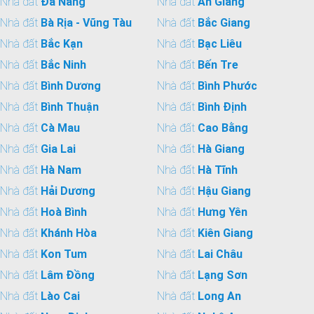
Nhà đất
Đà Nẵng
Nhà đất
An Giang
Nhà đất
Bà Rịa - Vũng Tàu
Nhà đất
Bắc Giang
Nhà đất
Bắc Kạn
Nhà đất
Bạc Liêu
Nhà đất
Bắc Ninh
Nhà đất
Bến Tre
Nhà đất
Bình Dương
Nhà đất
Bình Phước
Nhà đất
Bình Thuận
Nhà đất
Bình Định
Nhà đất
Cà Mau
Nhà đất
Cao Bằng
Nhà đất
Gia Lai
Nhà đất
Hà Giang
Nhà đất
Hà Nam
Nhà đất
Hà Tĩnh
Nhà đất
Hải Dương
Nhà đất
Hậu Giang
Nhà đất
Hoà Bình
Nhà đất
Hưng Yên
Nhà đất
Khánh Hòa
Nhà đất
Kiên Giang
Nhà đất
Kon Tum
Nhà đất
Lai Châu
Nhà đất
Lâm Đồng
Nhà đất
Lạng Sơn
Nhà đất
Lào Cai
Nhà đất
Long An