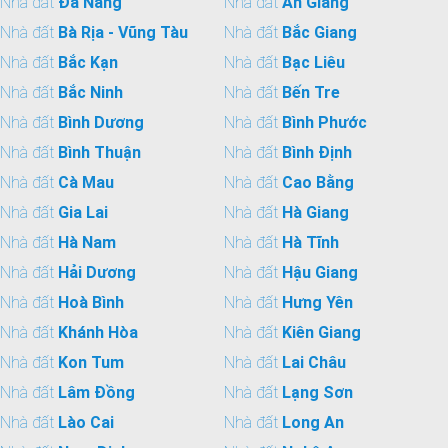
Nhà đất
Đà Nẵng
Nhà đất
An Giang
Nhà đất
Bà Rịa - Vũng Tàu
Nhà đất
Bắc Giang
Nhà đất
Bắc Kạn
Nhà đất
Bạc Liêu
Nhà đất
Bắc Ninh
Nhà đất
Bến Tre
Nhà đất
Bình Dương
Nhà đất
Bình Phước
Nhà đất
Bình Thuận
Nhà đất
Bình Định
Nhà đất
Cà Mau
Nhà đất
Cao Bằng
Nhà đất
Gia Lai
Nhà đất
Hà Giang
Nhà đất
Hà Nam
Nhà đất
Hà Tĩnh
Nhà đất
Hải Dương
Nhà đất
Hậu Giang
Nhà đất
Hoà Bình
Nhà đất
Hưng Yên
Nhà đất
Khánh Hòa
Nhà đất
Kiên Giang
Nhà đất
Kon Tum
Nhà đất
Lai Châu
Nhà đất
Lâm Đồng
Nhà đất
Lạng Sơn
Nhà đất
Lào Cai
Nhà đất
Long An