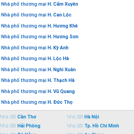
Nhà phố thương mại
H. Cẩm Xuyên
Nhà phố thương mại
H. Can Lộc
Nhà phố thương mại
H. Hương Khê
Nhà phố thương mại
H. Hương Sơn
Nhà phố thương mại
H. Kỳ Anh
Nhà phố thương mại
H. Lộc Hà
Nhà phố thương mại
H. Nghi Xuân
Nhà phố thương mại
H. Thạch Hà
Nhà phố thương mại
H. Vũ Quang
Nhà phố thương mại
H. Đức Thọ
Nhà đất
Cần Thơ
Nhà đất
Hà Nội
Nhà đất
Hải Phòng
Nhà đất
Tp. Hồ Chí Minh