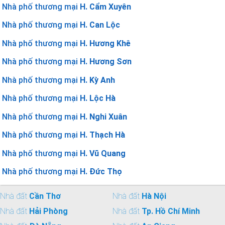
Nhà phố thương mại
H. Cẩm Xuyên
Nhà phố thương mại
H. Can Lộc
Nhà phố thương mại
H. Hương Khê
Nhà phố thương mại
H. Hương Sơn
Nhà phố thương mại
H. Kỳ Anh
Nhà phố thương mại
H. Lộc Hà
Nhà phố thương mại
H. Nghi Xuân
Nhà phố thương mại
H. Thạch Hà
Nhà phố thương mại
H. Vũ Quang
Nhà phố thương mại
H. Đức Thọ
Nhà đất
Cần Thơ
Nhà đất
Hà Nội
Nhà đất
Hải Phòng
Nhà đất
Tp. Hồ Chí Minh