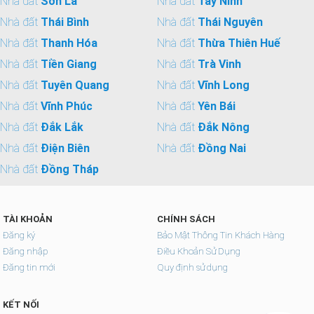
Nhà đất
Sơn La
Nhà đất
Tây Ninh
Nhà đất
Thái Bình
Nhà đất
Thái Nguyên
Nhà đất
Thanh Hóa
Nhà đất
Thừa Thiên Huế
Nhà đất
Tiền Giang
Nhà đất
Trà Vinh
Nhà đất
Tuyên Quang
Nhà đất
Vĩnh Long
Nhà đất
Vĩnh Phúc
Nhà đất
Yên Bái
Nhà đất
Đắk Lắk
Nhà đất
Đắk Nông
Nhà đất
Điện Biên
Nhà đất
Đồng Nai
Nhà đất
Đồng Tháp
TÀI KHOẢN
CHÍNH SÁCH
Đăng ký
Bảo Mật Thông Tin Khách Hàng
Đăng nhập
Điều Khoản Sử Dụng
Đăng tin mới
Quy định sử dụng
KẾT NỐI