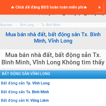
TRANG CHỦ
×
Login
🔥 Click để đăng BĐS hoàn toàn miễn phí🔥
Đăng tin
Đăng ký
Đăng nhập
Mua bán
Vĩnh Long
Tx. Bình Minh
Mua bán nhà đất, bất động sản Tx. Bình
Minh, Vĩnh Long
Mua bán nhà đất, bất động sản Tx.
Bình Minh, Vĩnh Long Không tìm thấy
BẤT ĐỘNG SẢN VĨNH LONG
Bất động sản
Tp. Vĩnh Long
Bất động sản
Tx. Bình Minh
Bất động sản
H. Vũng Liêm