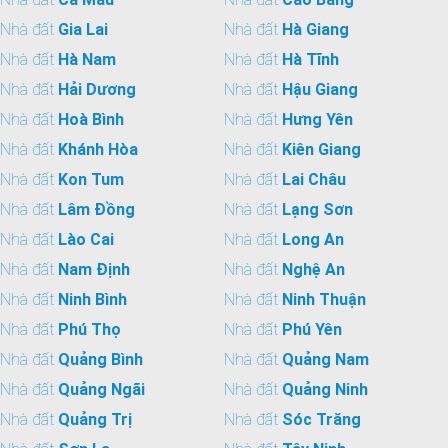
Nhà đất
Gia Lai
Nhà đất
Hà Giang
Nhà đất
Hà Nam
Nhà đất
Hà Tĩnh
Nhà đất
Hải Dương
Nhà đất
Hậu Giang
Nhà đất
Hoà Bình
Nhà đất
Hưng Yên
Nhà đất
Khánh Hòa
Nhà đất
Kiên Giang
Nhà đất
Kon Tum
Nhà đất
Lai Châu
Nhà đất
Lâm Đồng
Nhà đất
Lạng Sơn
Nhà đất
Lào Cai
Nhà đất
Long An
Nhà đất
Nam Định
Nhà đất
Nghệ An
Nhà đất
Ninh Bình
Nhà đất
Ninh Thuận
Nhà đất
Phú Thọ
Nhà đất
Phú Yên
Nhà đất
Quảng Bình
Nhà đất
Quảng Nam
Nhà đất
Quảng Ngãi
Nhà đất
Quảng Ninh
Nhà đất
Quảng Trị
Nhà đất
Sóc Trăng