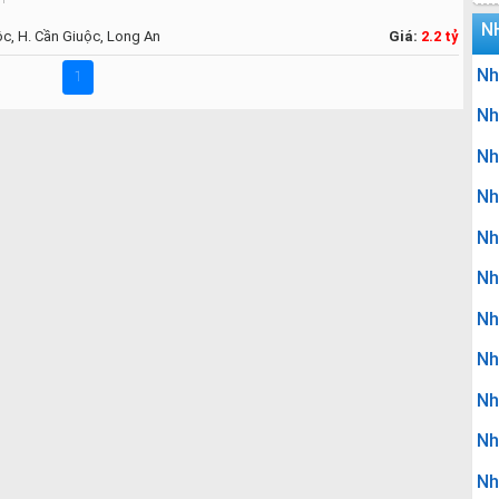
N
c, H. Cần Giuộc, Long An
Giá:
2.2 tỷ
Nh
1
Nh
Nh
Nh
Nh
Nh
Nh
Nh
Nh
Nh
Nh