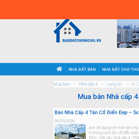
Hỗ trợ đăng tin:
Đăng tin
-
078 771 6666
Zal
Thời gian làm việc:
7:30 - 12:00; 13:00-17:00
Mỗi n
TRANG CHỦ
NHÀ ĐẤT BÁN
NHÀ ĐẤT CHO TH
Mua bán
Nhà cấp 4
Long An
H. 
Mua bán Nhà cấp 4 
Bán Nhà Cấp 4 Tân Cổ Điển Đẹp – 5
30/05/2026
Anh chị đang tìm một căn nhà 
4 phong cách tân cổ điển dưới
26m - Kết cấu: Nhà cấp 4 - Ph