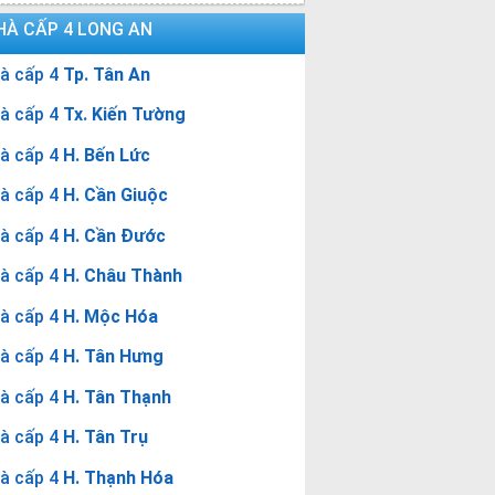
HÀ CẤP 4 LONG AN
à cấp 4
Tp. Tân An
à cấp 4
Tx. Kiến Tường
à cấp 4
H. Bến Lức
à cấp 4
H. Cần Giuộc
à cấp 4
H. Cần Đước
à cấp 4
H. Châu Thành
à cấp 4
H. Mộc Hóa
à cấp 4
H. Tân Hưng
à cấp 4
H. Tân Thạnh
à cấp 4
H. Tân Trụ
à cấp 4
H. Thạnh Hóa