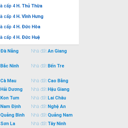
à cấp 4
H. Thủ Thừa
à cấp 4
H. Vĩnh Hưng
à cấp 4
H. Đức Hòa
à cấp 4
H. Đức Huệ
t
Đà Nẵng
Nhà đất
An Giang
t
Bắc Ninh
Nhà đất
Bến Tre
t
Cà Mau
Nhà đất
Cao Bằng
t
Hải Dương
Nhà đất
Hậu Giang
t
Kon Tum
Nhà đất
Lai Châu
t
Nam Định
Nhà đất
Nghệ An
t
Quảng Bình
Nhà đất
Quảng Nam
t
Sơn La
Nhà đất
Tây Ninh