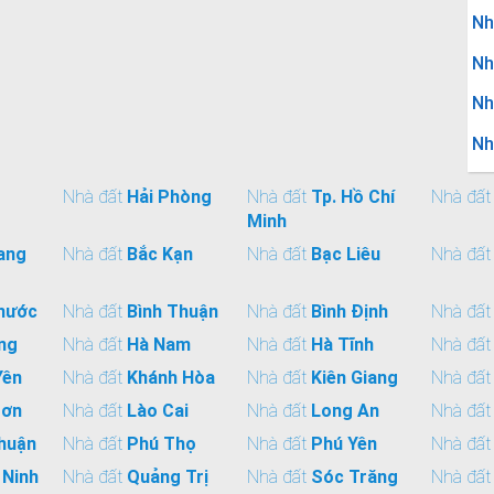
Nh
Nh
Nh
Nh
Nhà đất
Hải Phòng
Nhà đất
Tp. Hồ Chí
Nhà đấ
Minh
ang
Nhà đất
Bắc Kạn
Nhà đất
Bạc Liêu
Nhà đấ
hước
Nhà đất
Bình Thuận
Nhà đất
Bình Định
Nhà đấ
ng
Nhà đất
Hà Nam
Nhà đất
Hà Tĩnh
Nhà đấ
Yên
Nhà đất
Khánh Hòa
Nhà đất
Kiên Giang
Nhà đấ
Sơn
Nhà đất
Lào Cai
Nhà đất
Long An
Nhà đấ
huận
Nhà đất
Phú Thọ
Nhà đất
Phú Yên
Nhà đấ
 Ninh
Nhà đất
Quảng Trị
Nhà đất
Sóc Trăng
Nhà đấ