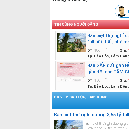
TIN CÙNG NGƯỜI ĐĂNG
Bán biệt thự nghỉ d
full nội thất, nhà 
sẵn, thuê lại 12tr/t
2
DT:
186 m
Giá:
Tp. Bảo Lộc, Lâm Đồn
Bán GẤP đất gần 
gần đồi chè TÂM C
1,35tỷ/150m2, full 
2
DT:
150 m
Giá:
mặt tiền nhựa oto 
Tp. Bảo Lộc, Lâm Đồn
BĐS TP. BẢO LỘC, LÂM ĐỒNG
Xem thêm BĐS »
Bán biệt thự nghỉ dưỡng 3,65 tỷ ful
Bán biệt thự nghỉ dưỡng giá 
12tr/tháng. Vị trí: Phường 2