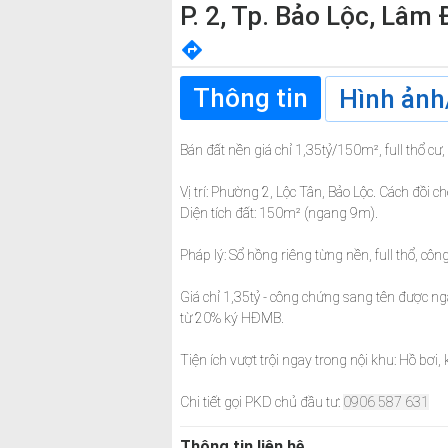
P. 2, Tp. Bảo Lộc, Lâm
Thông tin
Hình ảnh
Bán đất nền giá chỉ 1,35tỷ/150m², full thổ cư
Vị trí: Phường 2, Lộc Tân, Bảo Lộc. Cách đồ
Diện tích đất: 150m² (ngang 9m).
Pháp lý: Sổ hồng riêng từng nền, full thổ, cô
Giá chỉ 1,35tỷ - công chứng sang tên được ng
từ 20% ký HĐMB.
Tiện ích vượt trội ngay trong nội khu: Hồ bơi,
Chi tiết gọi PKD chủ đầu tư:
0906 587 631
Thông tin liên hệ