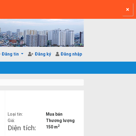
×
Login
Đăng tin
Đăng ký
Đăng nhập
Loại tin:
Mua bán
Giá:
Thương lượng
2
Diện tích:
150 m