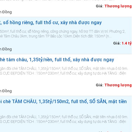
Giá:
Thương lượng
âm Đồng
 sổ hồng riêng, full thổ cư, xây nhà được ngay
50m², full thổ cư, sổ hồng riêng, công chứng ngay, hỗ trợ TT dãn.Vị trí: Phường 2,
chè Tâm Châu 3km, trung tâm TP Bảo Lộc 10km.Diện tích đất: 150m² (n...
Giá:
1.4 tỷ
âm Đồng
è tâm châu, 1,35tỷ/nền, full thổ, xây nhà được ngay
ần đồi chè TÂM CHÂU, 1,35tỷ/150m², full thổ cư, SỔ SẴN, mặt tiền nhựa ô tô 9m.
CỰC ĐẸP.DIỆN TÍCH : 150m²-230m², full thổ cư, xây dựng tự do.HẠ TẦNG : điện
Giá:
Thương lượng
âm Đồng
 chè TÂM CHÂU, 1,35tỷ/150m2, full thổ, SỔ SẴN, mặt tiền
ần đồi chè TÂM CHÂU, 1,35tỷ/150m², full thổ cư, SỔ SẴN, mặt tiền nhựa ô tô 9m.
CỰC ĐẸP.DIỆN TÍCH : 150m²-230m², full thổ cư, xây dựng tự do.HẠ TẦNG : điện