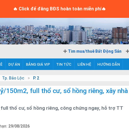
o
-
0906722255
🔥 Click để đăng BĐS hoàn toàn miễn phí🔥
gày
| Email:
thienkim16666@gmail.com
Tìm mua/thuê Bất Động Sản
UÊ
DỰ ÁN
BẢNG GIÁ VIP
TIN TỨC
LIÊN HỆ
HƯỚNG DẪN
Tp. Bảo Lộc
P. 2
ỷ/150m2, full thổ cư, sổ hồng riêng, xây nhà
 full thổ cư, sổ hồng riêng, công chứng ngay, hỗ trợ TT
 hạn:
29/08/2026