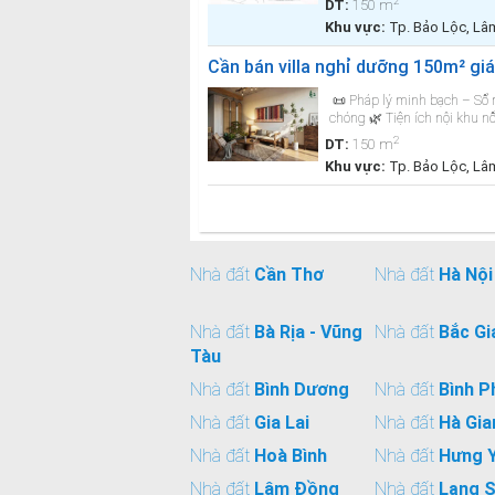
2
DT:
150 m
Khu vực:
Tp. Bảo Lộc, L
Cần bán villa nghỉ dưỡng 150m² giá 
📜 Pháp lý minh bạch – Sổ 
chóng 🌿 Tiện ích nội khu n
2
DT:
150 m
Khu vực:
Tp. Bảo Lộc, L
Nhà đất
Cần Thơ
Nhà đất
Hà Nội
Nhà đất
Bà Rịa - Vũng
Nhà đất
Bắc Gi
Tàu
Nhà đất
Bình Dương
Nhà đất
Bình P
Nhà đất
Gia Lai
Nhà đất
Hà Gia
Nhà đất
Hoà Bình
Nhà đất
Hưng 
Nhà đất
Lâm Đồng
Nhà đất
Lạng 