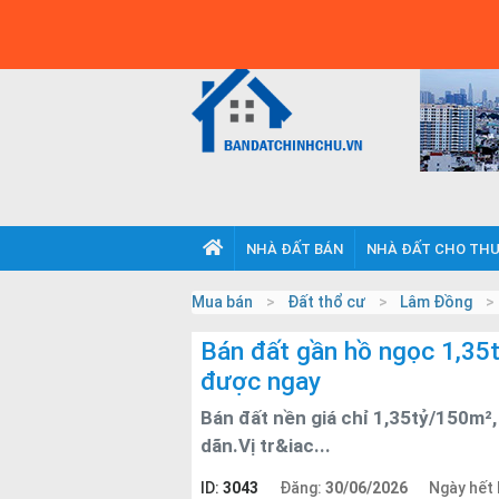
Hỗ trợ đăng tin:
Đăng tin
-
078 771 6666
Zal
Thời gian làm việc:
7:30 - 12:00; 13:00-17:00
Mỗi n
TRANG CHỦ
NHÀ ĐẤT BÁN
NHÀ ĐẤT CHO TH
Mua bán
Đất thổ cư
Lâm Đồng
Bán đất gần hồ ngọc 1,35t
được ngay
Bán đất nền giá chỉ 1,35tỷ/150m²,
dãn.Vị tr&iac...
ID:
3043
Đăng:
30/06/2026
Ngày hết