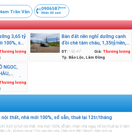
0906587***
Nam Trần Văn
Nhấn để xem
ưỡng 3,65 tỷ
Bán đất nền nghỉ dưỡng cạnh
mới 100%, sổ
đồi chè tâm châu, 1,35tỷ/nền,
háng
full thổ, xây nhà được ngay
2
Thương lượng
DT:
150 m
Giá:
Thương lượng
g
Tp. Bảo Lộc, Lâm Đồng
HỒ NGỌC,
HÂU,
thổ, SỔ SẴN,
Thương lượng
9m
g
l nội thất, nhà mới 100%, sổ sẵn, thuê lại 12tr/tháng
chỉ 3,65 tỷ full nội thất, nhà mới 100%, sổ sẵn, nhận nhà ngay, hỗ trợ thuê lại 3 năm
 Bảo Lộc. Đường nhựa 12m vào tận nhà. Diện tích đất 186m², diện tích sà...