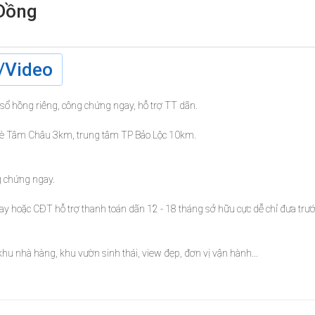
 Đồng
/Video
, sổ hồng riêng, công chứng ngay, hỗ trợ TT dãn.
i chè Tâm Châu 3km, trung tâm TP Bảo Lộc 10km.
ng chứng ngay.
ay hoặc CĐT hỗ trợ thanh toán dãn 12 - 18 tháng sở hữu cực dễ chỉ đưa trư
 khu nhà hàng, khu vườn sinh thái, view đẹp, đơn vị vận hành...