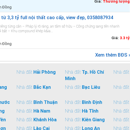
Giá:
Thương lượng
âm Đồng
từ 3,3 tỷ full nội thất cao cấp, view đẹp, 0358087934
riêng từng căn – Pháp lý rõ ràng, an tâm sở hữu – Công chứng sang tên nhanh
ổi bật – Khu compound khép k&ia...
Giá:
3.3 tỷ
âm Đồng
Xem thêm BĐS 
Nhà đất
Hải Phòng
Nhà đất
Tp. Hồ Chí
Nhà đấ
Minh
ang
Nhà đất
Bắc Kạn
Nhà đất
Bạc Liêu
Nhà đấ
hước
Nhà đất
Bình Thuận
Nhà đất
Bình Định
Nhà đấ
ng
Nhà đất
Hà Nam
Nhà đất
Hà Tĩnh
Nhà đấ
Yên
Nhà đất
Khánh Hòa
Nhà đất
Kiên Giang
Nhà đấ
Sơn
Nhà đất
Lào Cai
Nhà đất
Long An
Nhà đấ