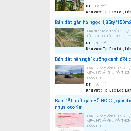
2
DT:
186 m
Khu vực:
Tp. Bảo Lộc, L
Bán đất gần hồ ngọc 1,35tỷ/150m2,
Bán đất nền giá chỉ 1,35tỷ/1
Lộc Tân, Bảo Lộc. Cách đồi 
2
DT:
150 m
Khu vực:
Tp. Bảo Lộc, L
Bán đất nền nghỉ dưỡng cạnh đồi ch
Bán GẤP đất gần HỒ NGỌC, g
VIEW HỒ VÀ KHU ĐỒI THÔNG 
nước âm,...
2
DT:
150 m
Khu vực:
Tp. Bảo Lộc, L
Bán GẤP đất gần HỒ NGỌC, gần đồi
nhựa oto 9m
Bán GẤP đất gần HỒ NGỌC, g
VIEW HỒ VÀ KHU ĐỒI THÔNG 
nước âm,...