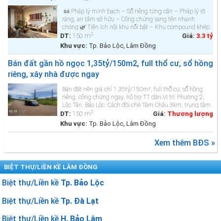
📜 Pháp lý minh bạch – Sổ riêng từng căn – Pháp lý rõ
ràng, an tâm sở hữu – Công chứng sang tên nhanh
chóng 🌿 Tiện ích nội khu nổi bật – Khu compound khép
2
k&ia...
DT:
150 m
Giá:
3.3 tỷ
Khu vực:
Tp. Bảo Lộc, Lâm Đồng
Bán đất gần hồ ngọc 1,35tỷ/150m2, full thổ cư, sổ hồng
riêng, xây nhà được ngay
Bán đất nền giá chỉ 1,35tỷ/150m², full thổ cư, sổ hồng
riêng, công chứng ngay, hỗ trợ TT dãn.Vị trí: Phường 2,
Lộc Tân, Bảo Lộc. Cách đồi chè Tâm Châu 3km, trung tâm
2
TP Bảo Lộc 10km.Diện tích đất: 150m² (n...
DT:
150 m
Giá:
Thương lượng
Khu vực:
Tp. Bảo Lộc, Lâm Đồng
Xem thêm BĐS »
BIỆT THỰ/LIỀN KỀ LÂM ĐỒNG
Biệt thự/Liền kề
Tp. Bảo Lộc
Biệt thự/Liền kề
Tp. Đà Lạt
Biệt thự/Liền kề
H. Bảo Lâm