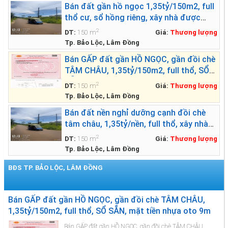
Bán đất gần hồ ngọc 1,35tỷ/150m2, full
thổ cư, sổ hồng riêng, xây nhà được
ngay
2
DT:
150 m
Giá:
Thương lượng
Tp. Bảo Lộc, Lâm Đồng
Bán GẤP đất gần HỒ NGỌC, gần đồi chè
TÂM CHÂU, 1,35tỷ/150m2, full thổ, SỔ
SẴN, mặt tiền nhựa oto 9m
2
DT:
150 m
Giá:
Thương lượng
Tp. Bảo Lộc, Lâm Đồng
Bán đất nền nghỉ dưỡng cạnh đồi chè
tâm châu, 1,35tỷ/nền, full thổ, xây nhà
được ngay
2
DT:
150 m
Giá:
Thương lượng
Tp. Bảo Lộc, Lâm Đồng
BĐS TP. BẢO LỘC, LÂM ĐỒNG
Xem thêm BĐS »
Bán GẤP đất gần HỒ NGỌC, gần đồi chè TÂM CHÂU,
1,35tỷ/150m2, full thổ, SỔ SẴN, mặt tiền nhựa oto 9m
Bán GẤP đất gần HỒ NGỌC, gần đồi chè TÂM CHÂU,