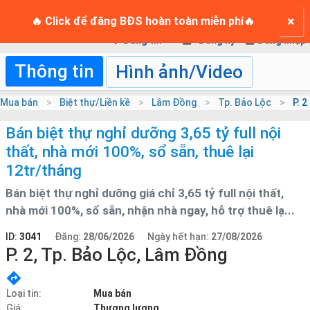
TRANG CHỦ
×
Login
🔥 Click để đăng BĐS hoàn toàn miễn phí🔥
Đăng tin
Đăng ký
Đăng nhập
Thông tin
Hình ảnh/Video
Mua bán
Biệt thự/Liền kề
Lâm Đồng
Tp. Bảo Lộc
P. 2
Bán biệt thự nghỉ dưỡng 3,65 tỷ full nội
thất, nhà mới 100%, sổ sẵn, thuê lại
12tr/tháng
Bán biệt thự nghỉ dưỡng giá chỉ 3,65 tỷ full nội thất,
nhà mới 100%, sổ sẵn, nhận nhà ngay, hỗ trợ thuê lạ...
ID:
3041
Đăng:
28/06/2026
Ngày hết hạn:
27/08/2026
P. 2, Tp. Bảo Lộc, Lâm Đồng
Loại tin:
Mua bán
Giá:
Thương lượng