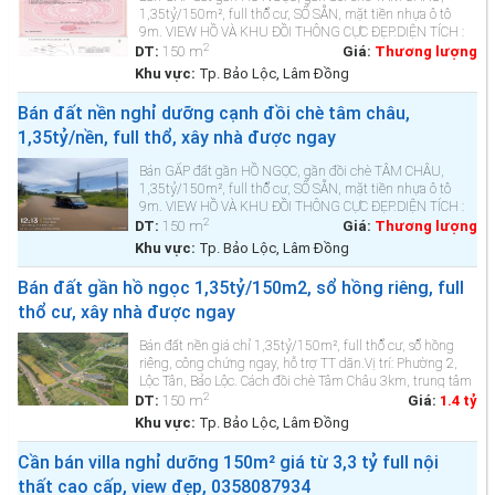
1,35tỷ/150m², full thổ cư, SỔ SẴN, mặt tiền nhựa ô tô
9m. VIEW HỒ VÀ KHU ĐỒI THÔNG CỰC ĐẸP.DIỆN TÍCH :
2
150m²-230m², full thổ cư, xây dựng tự do.HẠ TẦNG :
DT:
150 m
Giá:
Thương lượng
điện nước âm,...
Khu vực:
Tp. Bảo Lộc, Lâm Đồng
Bán đất nền nghỉ dưỡng cạnh đồi chè tâm châu,
1,35tỷ/nền, full thổ, xây nhà được ngay
Bán GẤP đất gần HỒ NGỌC, gần đồi chè TÂM CHÂU,
1,35tỷ/150m², full thổ cư, SỔ SẴN, mặt tiền nhựa ô tô
9m. VIEW HỒ VÀ KHU ĐỒI THÔNG CỰC ĐẸP.DIỆN TÍCH :
2
150m²-230m², full thổ cư, xây dựng tự do.HẠ TẦNG :
DT:
150 m
Giá:
Thương lượng
điện nước âm,...
Khu vực:
Tp. Bảo Lộc, Lâm Đồng
Bán đất gần hồ ngọc 1,35tỷ/150m2, sổ hồng riêng, full
thổ cư, xây nhà được ngay
Bán đất nền giá chỉ 1,35tỷ/150m², full thổ cư, sổ hồng
riêng, công chứng ngay, hỗ trợ TT dãn.Vị trí: Phường 2,
Lộc Tân, Bảo Lộc. Cách đồi chè Tâm Châu 3km, trung tâm
2
TP Bảo Lộc 10km.Diện tích đất: 150m² (n...
DT:
150 m
Giá:
1.4 tỷ
Khu vực:
Tp. Bảo Lộc, Lâm Đồng
Cần bán villa nghỉ dưỡng 150m² giá từ 3,3 tỷ full nội
thất cao cấp, view đẹp, 0358087934