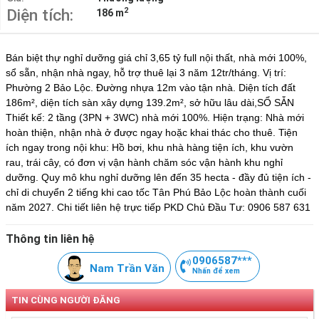
2
Diện tích:
186 m
Bán biệt thự nghỉ dưỡng giá chỉ 3,65 tỷ full nội thất, nhà mới 100%, 
sổ sẵn, nhận nhà ngay, hỗ trợ thuê lại 3 năm 12tr/tháng. Vị trí: 
Phường 2 Bảo Lộc. Đường nhựa 12m vào tận nhà. Diện tích đất 
186m², diện tích sàn xây dựng 139.2m², sở hữu lâu dài,SỔ SẴN 
Thiết kế: 2 tầng (3PN + 3WC) nhà mới 100%. Hiện trạng: Nhà mới 
hoàn thiện, nhận nhà ở được ngay hoặc khai thác cho thuê. Tiện 
ích ngay trong nội khu: Hồ bơi, khu nhà hàng tiện ích, khu vườn 
rau, trái cây, có đơn vị vận hành chăm sóc vận hành khu nghỉ 
dưỡng. Quy mô khu nghỉ dưỡng lên đến 35 hecta - đầy đủ tiện ích - 
chỉ di chuyển 2 tiếng khi cao tốc Tân Phú Bảo Lộc hoàn thành cuối 
năm 2027. Chi tiết liên hệ trực tiếp PKD Chủ Đầu Tư: 0906 587 631
Thông tin liên hệ
0906587***
Nam Trần Văn
Nhấn để xem
TIN CÙNG NGƯỜI ĐĂNG