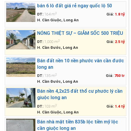
bán 6 lô đất giá rẻ ngay quốc lộ 50
2
DT:
164 m
Giá:
1.8 tỷ
H. Cần Giuộc, Long An
NÓNG THIỆT SỰ – GIẢM SỐC 500 TRIỆU
2
DT:
1,000 m
Giá:
2.5 tỷ
H. Cần Đước, Long An
Bán đất nền 10 nền phước vân cần đước
long an
2
DT:
135 m
Giá:
750 tr
H. Cần Đước, Long An
Bán nền 4,2x25 đất thổ cư phước lý cần
giuộc long an
2
DT:
103 m
Giá:
1.4 tỷ
H. Cần Giuộc, Long An
Bán nhà mặt tiền 835b lộc tiền mỹ lộc
cần giuộc long an