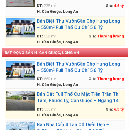
2
DT:
238 m
Giá:
4.6 tỷ
H. Cần Giuộc, Long An
Bán Biệt Thự VườnGần Chợ Hưng Long
– 550m² Full Thổ Cư Chỉ 5.6 Tỷ
2
DT:
550 m
Giá:
Thương lượng
H. Cần Giuộc, Long An
BẤT ĐỘNG SẢN H. CẦN GIUỘC, LONG AN
Bán Biệt Thự VườnGần Chợ Hưng Long
– 550m² Full Thổ Cư Chỉ 5.6 Tỷ
2
DT:
550 m
Giá:
Thương lượng
H. Cần Giuộc, Long An
Bán Đất Full Thổ Cư Mặt Tiền Trần Thị
Tám, Phước Lý, Cần Giuộc – Ngang 14m
Siêu Đẹp
2
DT:
555 m
Giá:
6.5 tỷ
H. Cần Giuộc, Long An
Bán Nhà Cấp 4 Tân Cổ Điển Đẹp –