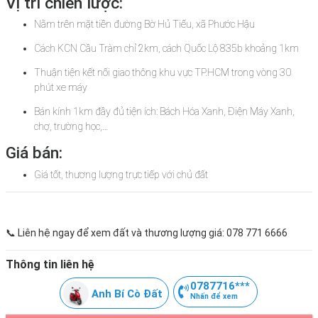
Vị trí chiến lược:
Nằm trên mặt tiền đường Bờ Hủ Tiếu, xã Phước Hậu
Cách KCN Cầu Tràm chỉ 2km, cách Quốc Lộ 835b khoảng 1km
Thuận tiện kết nối giao thông khu vực TP.HCM trong vòng 30
phút xe máy
Bán kính 1km đầy đủ tiện ích: Bách Hóa Xanh, Điện Máy Xanh,
chợ, trường học,…
Giá bán:
Giá tốt, thương lượng trực tiếp với chủ đất
📞
Liên hệ ngay để xem đất và thương lượng giá: 078 771 6666
Thông tin liên hệ
0787716***
Anh Bí Cò Đất
Nhấn để xem