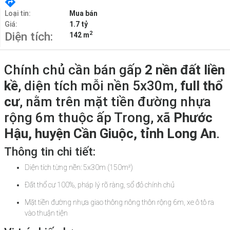
Loại tin:
Mua bán
Giá:
1.7 tỷ
2
Diện tích:
142 m
Chính chủ cần bán gấp
2 nền đất liền
kề
, diện tích mỗi nền 5x30m,
full thổ
cư
, nằm trên mặt tiền đường nhựa
rộng 6m thuộc ấp Trong, xã
Phước
Hậu, huyện Cần Giuộc, tỉnh Long An
.
Thông tin chi tiết:
Diện tích từng nền: 5x30m (150m²)
Đất thổ cư 100%, pháp lý rõ ràng, sổ đỏ chính chủ
Mặt tiền đường nhựa giao thông nông thôn rộng 6m, xe ô tô ra
vào thuận tiện