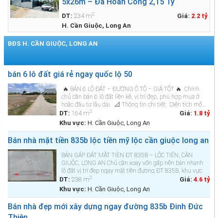
5x26m – Đã Hoàn Công 2,15 Tỷ
2
DT:
234 m
Giá:
2.2 tỷ
H. Cần Giuộc, Long An
BĐS H. CẦN GIUỘC, LONG AN
Xem thêm BĐS »
bán 6 lô đất giá rẻ ngay quốc lộ 50
🔥 BÁN 6 LÔ ĐẤT – ĐƯỜNG Ô TÔ – GIÁ TỐT 🔥 Chính
chủ cần bán 6 lô đất liền kề, vị trí đẹp, phù hợp mua ở
hoặc đầu tư lâu dài. 📐 Thông tin chi tiết: Diện tích mỗ...
2
DT:
164 m
Giá:
1.8 tỷ
Khu vực:
H. Cần Giuộc, Long An
Bán nhà mặt tiền 835b lộc tiền mỹ lộc cần giuộc long an
BÁN GẤP ĐẤT MẶT TIỀN ĐT 835B – LỘC TIẾN, CẦN
GIUỘC, LONG AN Chủ cần xoay vốn gấp nên bán nhanh
lô đất vị trí đẹp ngay mặt tiền đường ĐT 835B, khu vực
2
Lộc Tiến – Cần Giuộc. 🔹 Diện tích: 6,5m x 37m (tổng
DT:
238 m
Giá:
4.6 tỷ
238m², thổ cư)🔹 Hiện trạng: C&o...
Khu vực:
H. Cần Giuộc, Long An
Bán nhà đẹp mới xây dựng ngay đường 835b Đinh Đức
Thiện