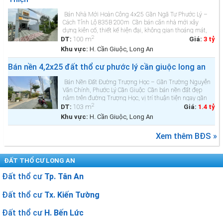
Bán Nhà Mới Hoàn Công 4x25 Gần Ngã Tư Phước Lý –
Cách Tỉnh Lộ 835B 200m Cần bán căn nhà mới xây
dựng kiên cố, thiết kế hiện đại, không gian thoáng mát,
2
rất phù hợp cho gia đ&ig...
DT:
100 m
Giá:
3 tỷ
Khu vực:
H. Cần Giuộc, Long An
Bán nền 4,2x25 đất thổ cư phước lý cần giuộc long an
Bán Nền Đất Đường Trượng Học – Gần Trường Nguyễn
Văn Chính, Phước Lý Cần Giuộc Cần bán nền đất đẹp
nằm trên đường Trượng Học, vị trí thuận tiện ngay gần
2
Trường THCS Nguyễn Văn Chính, thuộc xã Phước Lý,
DT:
103 m
Giá:
1.4 tỷ
huyện Cần Giu...
Khu vực:
H. Cần Giuộc, Long An
Xem thêm BĐS »
ĐẤT THỔ CƯ LONG AN
Đất thổ cư
Tp. Tân An
Đất thổ cư
Tx. Kiến Tường
Đất thổ cư
H. Bến Lức