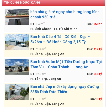
TIN CÙNG NGƯỜI ĐĂNG
bán nhà giá rẻ ngay chợ hưng long bình
chánh 950 triệu
2
DT:
54 m
Giá:
950 tr
H. Bình Chánh, Tp. Hồ Chí Minh
Bán Nhà Cấp 4 Tân Cổ Điển Đẹp –
5x26m – Đã Hoàn Công 2,15 Tỷ
2
DT:
234 m
Giá:
2.2 tỷ
H. Cần Giuộc, Long An
Bán Nhà Vườn Mặt Tiền Đường Nhựa Tại
Tầm Vu – Châu Thành – Long An
2
DT:
567 m
Giá:
3.5 tỷ
H. Tân Trụ, Long An
Bán nhà đẹp mới xây dựng ngay đường
835b Đinh Đức Thiện
2
DT:
100 m
Giá:
3 tỷ
H. Cần Giuộc, Long An