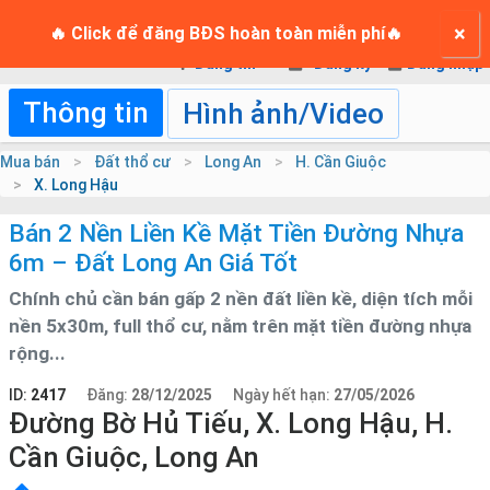
TRANG CHỦ
×
Login
🔥 Click để đăng BĐS hoàn toàn miễn phí🔥
Đăng tin
Đăng ký
Đăng nhập
Thông tin
Hình ảnh/Video
Mua bán
Đất thổ cư
Long An
H. Cần Giuộc
X. Long Hậu
Bán 2 Nền Liền Kề Mặt Tiền Đường Nhựa
6m – Đất Long An Giá Tốt
Chính chủ cần bán gấp 2 nền đất liền kề, diện tích mỗi
nền 5x30m, full thổ cư, nằm trên mặt tiền đường nhựa
rộng...
ID:
2417
Đăng:
28/12/2025
Ngày hết hạn:
27/05/2026
Đường Bờ Hủ Tiếu, X. Long Hậu, H.
Cần Giuộc, Long An