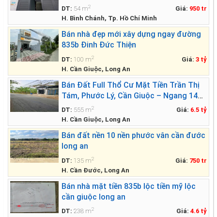
2
DT:
54 m
Giá:
950 tr
H. Bình Chánh, Tp. Hồ Chí Minh
Bán nhà đẹp mới xây dựng ngay đường
835b Đinh Đức Thiện
2
DT:
100 m
Giá:
3 tỷ
H. Cần Giuộc, Long An
Bán Đất Full Thổ Cư Mặt Tiền Trần Thị
Tám, Phước Lý, Cần Giuộc – Ngang 14m
Siêu Đẹp
2
DT:
555 m
Giá:
6.5 tỷ
H. Cần Giuộc, Long An
Bán đất nền 10 nền phước vân cần đước
long an
2
DT:
135 m
Giá:
750 tr
H. Cần Đước, Long An
Bán nhà mặt tiền 835b lộc tiền mỹ lộc
cần giuộc long an
2
DT:
238 m
Giá:
4.6 tỷ