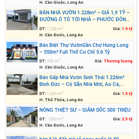
H. Cần Giuộc, Long An
BÁN NHÀ VƯỜN 1.228m² – GIÁ 1,9 TỶ –
ĐƯỜNG Ô TÔ TỚI NHÀ – PHƯỚC ĐÔNG,
CẦN ĐƯỚC
2
DT:
1,228 m
Giá:
1.9 tỷ
H. Cần Đước, Long An
Bán Biệt Thự VườnGần Chợ Hưng Long
– 550m² Full Thổ Cư Chỉ 5.6 Tỷ
2
DT:
550 m
Giá:
Thương lượng
H. Cần Giuộc, Long An
Bán Gấp Nhà Vườn Sinh Thái 1.226m²
Bình Đức – Có Sẵn Nhà Mới, Ao Cá,
Vườn Cây – Giá Chỉ 1.499 Tỷ
2
DT:
1,200 m
Giá:
1.5 tỷ
H. Thủ Thừa, Long An
NÓNG THIỆT SỰ – GIẢM SỐC 500 TRIỆU
2
DT:
1,000 m
Giá:
2.5 tỷ
H. Cần Đước, Long An