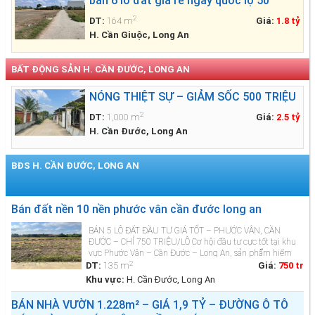
bán 6 lô đất giá rẻ ngay quốc lộ 50
2
DT:
164 m
Giá:
1.8 tỷ
H. Cần Giuộc, Long An
BẤT ĐỘNG SẢN H. CẦN ĐƯỚC, LONG AN
NÓNG THIỆT SỰ – GIẢM SỐC 500 TRIỆU
2
DT:
1,000 m
Giá:
2.5 tỷ
H. Cần Đước, Long An
BĐS H. CẦN ĐƯỚC, LONG AN
Xem thêm BĐS »
Bán đất nền 10 nền phước vân cần đước long an
BÁN 5 LÔ ĐẤT ĐẦU TƯ GIÁ TỐT – PHƯỚC VÂN, CẦN
ĐƯỚC – CHỈ 750 TRIỆU/LÔ Cơ hội đầu tư cực tốt tại khu
vực Phước Vân – Cần Đước – Long An, sản phẩm hiếm
2
trong tầm giá, phù hợp mua đầu tư hoặc xây nhà bán...
DT:
135 m
Giá:
750 tr
Khu vực:
H. Cần Đước, Long An
BÁN NHÀ VƯỜN 1.228m² – GIÁ 1,9 TỶ – ĐƯỜNG Ô TÔ