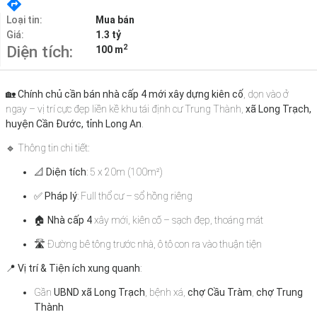
Loại tin:
Mua bán
Giá:
1.3 tỷ
2
Diện tích:
100 m
🏡
Chính chủ cần bán nhà cấp 4 mới xây dựng kiên cố
, dọn vào ở
ngay – vị trí cực đẹp liền kề khu tái định cư Trung Thành,
xã Long Trạch,
huyện Cần Đước, tỉnh Long An
.
🔹 Thông tin chi tiết:
📐
Diện tích
: 5 x 20m (100m²)
✅
Pháp lý
: Full thổ cư – sổ hồng riêng
🏠
Nhà cấp 4
xây mới, kiên cố – sạch đẹp, thoáng mát
🛣 Đường bê tông trước nhà, ô tô con ra vào thuận tiện
📍
Vị trí & Tiện ích xung quanh
:
Gần
UBND xã Long Trạch
, bệnh xá,
chợ Cầu Tràm
,
chợ Trung
Thành