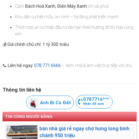
Cách
Bách Hoá Xanh, Điện Máy Xanh
chỉ vài phút
Khu dân cư hiện hữu, an ninh – hạ tầng phát triển mạnh
Thích hợp an cư hoặc đầu tư dài hạn theo hướng đô thị hóa vùng
ven
💰
Giá chính chủ chỉ: 1 tỷ 300 triệu
📞
Liên hệ ngay
:
078 771 6666
– Xem nhà & làm việc trực tiếp với chủ
Thông tin liên hệ
0787716***
Anh Bí Cò Đất
Nhấn để xem
TIN CÙNG NGƯỜI ĐĂNG
bán nhà giá rẻ ngay chợ hưng long bình
chánh 950 triệu