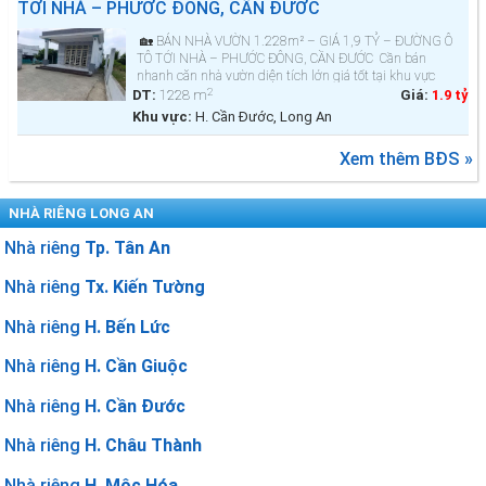
TỚI NHÀ – PHƯỚC ĐÔNG, CẦN ĐƯỚC
🏡 BÁN NHÀ VƯỜN 1.228m² – GIÁ 1,9 TỶ – ĐƯỜNG Ô
TÔ TỚI NHÀ – PHƯỚC ĐÔNG, CẦN ĐƯỚC Cần bán
nhanh căn nhà vườn diện tích lớn giá tốt tại khu vực
2
đang phát triển mạnh – ph&u...
DT:
1228 m
Giá:
1.9 tỷ
Khu vực:
H. Cần Đước, Long An
Xem thêm BĐS »
NHÀ RIÊNG LONG AN
Nhà riêng
Tp. Tân An
Nhà riêng
Tx. Kiến Tường
Nhà riêng
H. Bến Lức
Nhà riêng
H. Cần Giuộc
Nhà riêng
H. Cần Đước
Nhà riêng
H. Châu Thành
Nhà riêng
H. Mộc Hóa