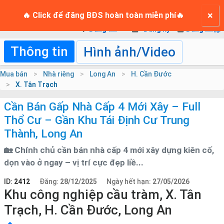
TRANG CHỦ
×
Login
🔥 Click để đăng BĐS hoàn toàn miễn phí🔥
Đăng tin
Đăng ký
Đăng nhập
Thông tin
Hình ảnh/Video
Mua bán
Nhà riêng
Long An
H. Cần Đước
X. Tân Trạch
Cần Bán Gấp Nhà Cấp 4 Mới Xây – Full
Thổ Cư – Gần Khu Tái Định Cư Trung
Thành, Long An
🏡 Chính chủ cần bán nhà cấp 4 mới xây dựng kiên cố,
dọn vào ở ngay – vị trí cực đẹp liề...
ID:
2412
Đăng:
28/12/2025
Ngày hết hạn:
27/05/2026
Khu công nghiệp cầu tràm, X. Tân
Trạch, H. Cần Đước, Long An