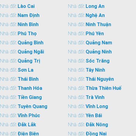
Nhà đất
Lào Cai
Nhà đất
Long An
Nhà đất
Nam Định
Nhà đất
Nghệ An
Nhà đất
Ninh Bình
Nhà đất
Ninh Thuận
Nhà đất
Phú Thọ
Nhà đất
Phú Yên
Nhà đất
Quảng Bình
Nhà đất
Quảng Nam
Nhà đất
Quảng Ngãi
Nhà đất
Quảng Ninh
Nhà đất
Quảng Trị
Nhà đất
Sóc Trăng
Nhà đất
Sơn La
Nhà đất
Tây Ninh
Nhà đất
Thái Bình
Nhà đất
Thái Nguyên
Nhà đất
Thanh Hóa
Nhà đất
Thừa Thiên Huế
Nhà đất
Tiền Giang
Nhà đất
Trà Vinh
Nhà đất
Tuyên Quang
Nhà đất
Vĩnh Long
Nhà đất
Vĩnh Phúc
Nhà đất
Yên Bái
Nhà đất
Đắk Lắk
Nhà đất
Đắk Nông
Nhà đất
Điện Biên
Nhà đất
Đồng Nai