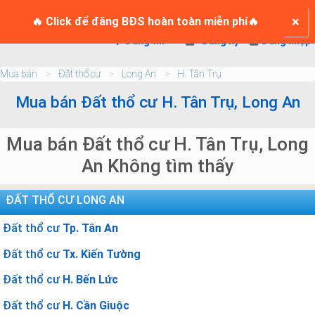
TRANG CHỦ
×
Login
🔥 Click để đăng BĐS hoàn toàn miễn phí🔥
Đăng tin
Đăng ký
Đăng nhập
Mua bán
Đất thổ cư
Long An
H. Tân Trụ
Mua bán Đất thổ cư H. Tân Trụ, Long An
Mua bán Đất thổ cư H. Tân Trụ, Long
An Không tìm thấy
ĐẤT THỔ CƯ LONG AN
Đất thổ cư
Tp. Tân An
Đất thổ cư
Tx. Kiến Tường
Đất thổ cư
H. Bến Lức
Đất thổ cư
H. Cần Giuộc