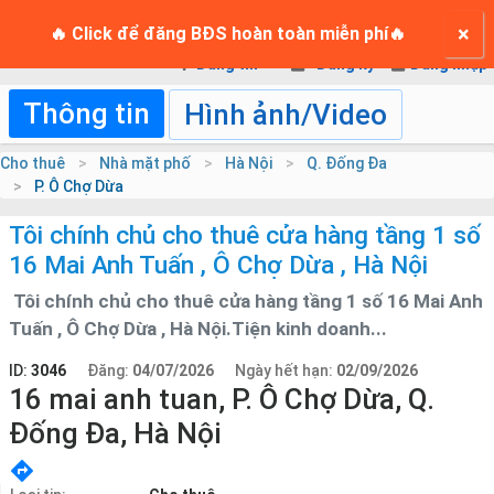
TRANG CHỦ
×
Login
🔥 Click để đăng BĐS hoàn toàn miễn phí🔥
Đăng tin
Đăng ký
Đăng nhập
Thông tin
Hình ảnh/Video
Cho thuê
Nhà mặt phố
Hà Nội
Q. Đống Đa
P. Ô Chợ Dừa
Tôi chính chủ cho thuê cửa hàng tầng 1 số
16 Mai Anh Tuấn , Ô Chợ Dừa , Hà Nội
Tôi chính chủ cho thuê cửa hàng tầng 1 số 16 Mai Anh
Tuấn , Ô Chợ Dừa , Hà Nội.Tiện kinh doanh...
ID:
3046
Đăng:
04/07/2026
Ngày hết hạn:
02/09/2026
16 mai anh tuan, P. Ô Chợ Dừa, Q.
Đống Đa, Hà Nội