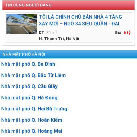
TIN CÙNG NGƯỜI ĐĂNG
TÔI LÀ CHÍNH CHỦ BÁN NHÀ 4 TẦNG
XÂY MỚI – NGÕ 34 SIÊU QUẦN - ĐẠI
THANH - THANH TRÌ
2
DT:
30 m
Giá:
6 tỷ
H. Thanh Trì, Hà Nội
NHÀ MẶT PHỐ HÀ NỘI
Nhà mặt phố
Q. Ba Đình
Nhà mặt phố
Q. Bắc Từ Liêm
Nhà mặt phố
Q. Cầu Giấy
Nhà mặt phố
Q. Hà Đông
Nhà mặt phố
Q. Hai Bà Trưng
Nhà mặt phố
Q. Hoàn Kiếm
Nhà mặt phố
Q. Hoàng Mai