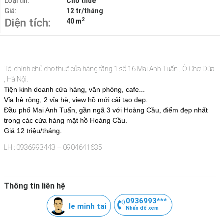
Loại tin:
Cho thuê
Giá:
12 tr/tháng
2
Diện tích:
40 m
Tôi chính chủ cho thuê cửa hàng tầng 1 số 16 Mai Anh Tuấn
, Ô Chợ Dừa
, Hà Nội
.
Tiện kinh doanh cửa hàng, văn phòng, cafe...
Vỉa hè rộng, 2 vỉa hè, view hồ mới cải tạo đẹp.
Đầu phố Mai Anh Tuấn, gần ngã 3 với Hoàng Cầu, điểm đẹp nhất
trong các cửa hàng mặt hồ Hoàng Cầu.
Giá 12 triệu/tháng.
LH : 0936993443 – 0904641635
Thông tin liên hệ
0936993***
le minh tai
Nhấn để xem