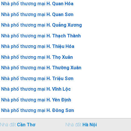
Nhà phố thương mại
H. Quan Hóa
Nhà phố thương mại
H. Quan Sơn
Nhà phố thương mại
H. Quảng Xương
Nhà phố thương mại
H. Thạch Thành
Nhà phố thương mại
H. Thiệu Hóa
Nhà phố thương mại
H. Thọ Xuân
Nhà phố thương mại
H. Thường Xuân
Nhà phố thương mại
H. Triệu Sơn
Nhà phố thương mại
H. Vĩnh Lộc
Nhà phố thương mại
H. Yên Định
Nhà phố thương mại
H. Đông Sơn
Nhà đất
Cần Thơ
Nhà đất
Hà Nội