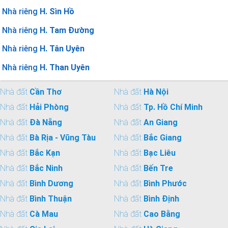
Nhà riêng
H. Sìn Hồ
Nhà riêng
H. Tam Đường
Nhà riêng
H. Tân Uyên
Nhà riêng
H. Than Uyên
Nhà đất
Cần Thơ
Nhà đất
Hà Nội
Nhà đất
Hải Phòng
Nhà đất
Tp. Hồ Chí Minh
Nhà đất
Đà Nẵng
Nhà đất
An Giang
Nhà đất
Bà Rịa - Vũng Tàu
Nhà đất
Bắc Giang
Nhà đất
Bắc Kạn
Nhà đất
Bạc Liêu
Nhà đất
Bắc Ninh
Nhà đất
Bến Tre
Nhà đất
Bình Dương
Nhà đất
Bình Phước
Nhà đất
Bình Thuận
Nhà đất
Bình Định
Nhà đất
Cà Mau
Nhà đất
Cao Bằng