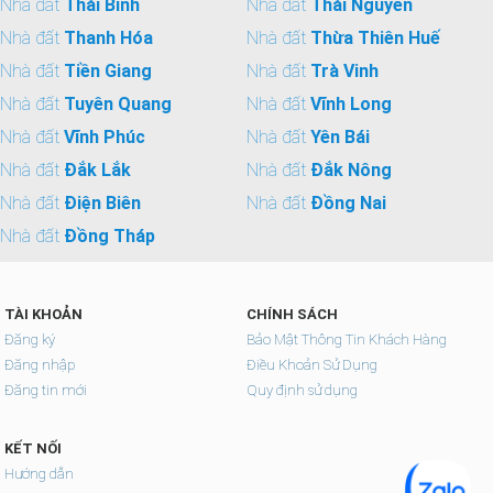
Nhà đất
Thái Bình
Nhà đất
Thái Nguyên
Nhà đất
Thanh Hóa
Nhà đất
Thừa Thiên Huế
Nhà đất
Tiền Giang
Nhà đất
Trà Vinh
Nhà đất
Tuyên Quang
Nhà đất
Vĩnh Long
Nhà đất
Vĩnh Phúc
Nhà đất
Yên Bái
Nhà đất
Đắk Lắk
Nhà đất
Đắk Nông
Nhà đất
Điện Biên
Nhà đất
Đồng Nai
Nhà đất
Đồng Tháp
TÀI KHOẢN
CHÍNH SÁCH
Đăng ký
Bảo Mật Thông Tin Khách Hàng
Đăng nhập
Điều Khoản Sử Dụng
Đăng tin mới
Quy định sử dụng
KẾT NỐI
Hướng dẫn