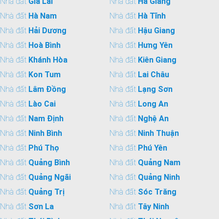
Nhà đất
Gia Lai
Nhà đất
Hà Giang
Nhà đất
Hà Nam
Nhà đất
Hà Tĩnh
Nhà đất
Hải Dương
Nhà đất
Hậu Giang
Nhà đất
Hoà Bình
Nhà đất
Hưng Yên
Nhà đất
Khánh Hòa
Nhà đất
Kiên Giang
Nhà đất
Kon Tum
Nhà đất
Lai Châu
Nhà đất
Lâm Đồng
Nhà đất
Lạng Sơn
Nhà đất
Lào Cai
Nhà đất
Long An
Nhà đất
Nam Định
Nhà đất
Nghệ An
Nhà đất
Ninh Bình
Nhà đất
Ninh Thuận
Nhà đất
Phú Thọ
Nhà đất
Phú Yên
Nhà đất
Quảng Bình
Nhà đất
Quảng Nam
Nhà đất
Quảng Ngãi
Nhà đất
Quảng Ninh
Nhà đất
Quảng Trị
Nhà đất
Sóc Trăng
Nhà đất
Sơn La
Nhà đất
Tây Ninh