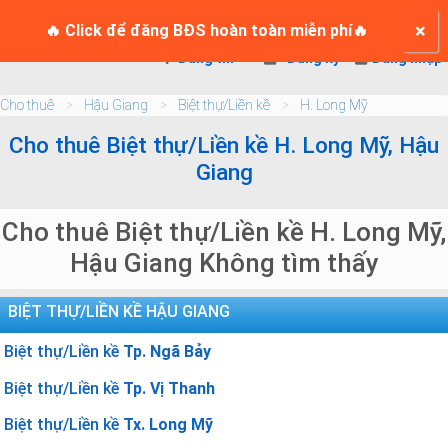
TRANG CHỦ
×
Login
🔥 Click để đăng BĐS hoàn toàn miễn phí🔥
Đăng tin
Đăng ký
Đăng nhập
Cho thuê
Hậu Giang
Biệt thự/Liền kề
H. Long Mỹ
Cho thuê Biệt thự/Liền kề H. Long Mỹ, Hậu
Giang
Cho thuê Biệt thự/Liền kề H. Long Mỹ,
Hậu Giang Không tìm thấy
BIỆT THỰ/LIỀN KỀ HẬU GIANG
Biệt thự/Liền kề
Tp. Ngã Bảy
Biệt thự/Liền kề
Tp. Vị Thanh
Biệt thự/Liền kề
Tx. Long Mỹ