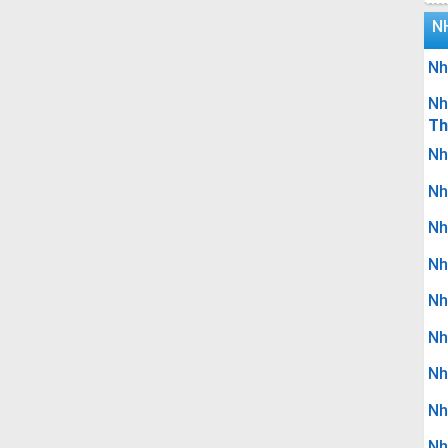
N
Nh
Nh
Th
Nh
Nh
Nh
Nh
Nh
Nh
Nh
Nh
Nh