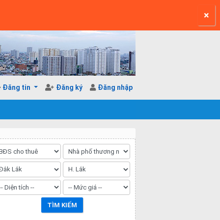
×
Login
Đăng tin
Đăng ký
Đăng nhập
nh/Thành phố
Quận/TP/TX/Huyện
ện tích
Mức giá
TÌM KIẾM