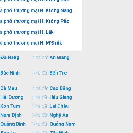
à phố thương mại
H. Krông Năng
à phố thương mại
H. Krông Pắc
à phố thương mại
H. Lắk
à phố thương mại
H. M'Đrắk
t
Đà Nẵng
Nhà đất
An Giang
t
Bắc Ninh
Nhà đất
Bến Tre
t
Cà Mau
Nhà đất
Cao Bằng
t
Hải Dương
Nhà đất
Hậu Giang
t
Kon Tum
Nhà đất
Lai Châu
t
Nam Định
Nhà đất
Nghệ An
t
Quảng Bình
Nhà đất
Quảng Nam
t
Sơn La
Nhà đất
Tây Ninh