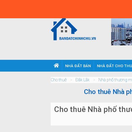
Hỗ trợ đăng tin:
Đăng tin
-
078 771 6666
Zal
Thời gian làm việc:
7:30 - 12:00; 13:00-17:00
Mỗi n
TRANG CHỦ
NHÀ ĐẤT BÁN
NHÀ ĐẤT CHO TH
Cho thuê
Đắk Lắk
Nhà phố thương m
Cho thuê Nhà ph
Cho thuê Nhà phố thư