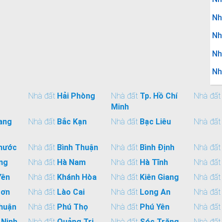
Nh
Nh
Nh
Nh
Nhà đất
Hải Phòng
Nhà đất
Tp. Hồ Chí
Nhà đấ
Minh
ang
Nhà đất
Bắc Kạn
Nhà đất
Bạc Liêu
Nhà đấ
hước
Nhà đất
Bình Thuận
Nhà đất
Bình Định
Nhà đấ
ng
Nhà đất
Hà Nam
Nhà đất
Hà Tĩnh
Nhà đấ
Yên
Nhà đất
Khánh Hòa
Nhà đất
Kiên Giang
Nhà đấ
Sơn
Nhà đất
Lào Cai
Nhà đất
Long An
Nhà đấ
huận
Nhà đất
Phú Thọ
Nhà đất
Phú Yên
Nhà đấ
 Ninh
Nhà đất
Quảng Trị
Nhà đất
Sóc Trăng
Nhà đấ