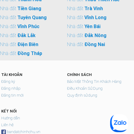
Nhà đất
Tiền Giang
Nhà đất
Trà Vinh
Nhà đất
Tuyên Quang
Nhà đất
Vĩnh Long
Nhà đất
Vĩnh Phúc
Nhà đất
Yên Bái
Nhà đất
Đắk Lắk
Nhà đất
Đắk Nông
Nhà đất
Điện Biên
Nhà đất
Đồng Nai
Nhà đất
Đồng Tháp
TÀI KHOẢN
CHÍNH SÁCH
Đăng ký
Bảo Mật Thông Tin Khách Hàng
Đăng nhập
Điều Khoản Sử Dụng
Đăng tin mới
Quy định sử dụng
KẾT NỐI
Hướng dẫn
Liên hệ
bandatchinhchu.vn