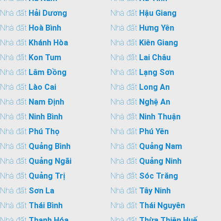
Nhà đất
Hải Dương
Nhà đất
Hậu Giang
Nhà đất
Hoà Bình
Nhà đất
Hưng Yên
Nhà đất
Khánh Hòa
Nhà đất
Kiên Giang
Nhà đất
Kon Tum
Nhà đất
Lai Châu
Nhà đất
Lâm Đồng
Nhà đất
Lạng Sơn
Nhà đất
Lào Cai
Nhà đất
Long An
Nhà đất
Nam Định
Nhà đất
Nghệ An
Nhà đất
Ninh Bình
Nhà đất
Ninh Thuận
Nhà đất
Phú Thọ
Nhà đất
Phú Yên
Nhà đất
Quảng Bình
Nhà đất
Quảng Nam
Nhà đất
Quảng Ngãi
Nhà đất
Quảng Ninh
Nhà đất
Quảng Trị
Nhà đất
Sóc Trăng
Nhà đất
Sơn La
Nhà đất
Tây Ninh
Nhà đất
Thái Bình
Nhà đất
Thái Nguyên
Nhà đất
Thanh Hóa
Nhà đất
Thừa Thiên Huế