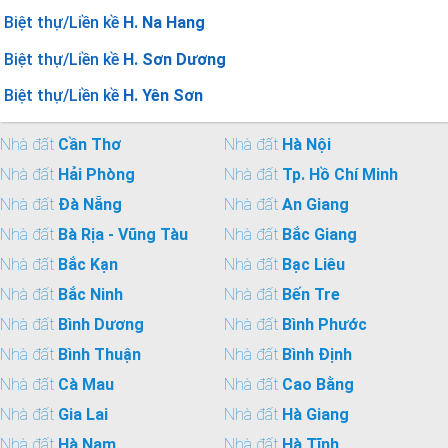
Biệt thự/Liền kề
H. Na Hang
Biệt thự/Liền kề
H. Sơn Dương
Biệt thự/Liền kề
H. Yên Sơn
Nhà đất
Cần Thơ
Nhà đất
Hà Nội
Nhà đất
Hải Phòng
Nhà đất
Tp. Hồ Chí Minh
Nhà đất
Đà Nẵng
Nhà đất
An Giang
Nhà đất
Bà Rịa - Vũng Tàu
Nhà đất
Bắc Giang
Nhà đất
Bắc Kạn
Nhà đất
Bạc Liêu
Nhà đất
Bắc Ninh
Nhà đất
Bến Tre
Nhà đất
Bình Dương
Nhà đất
Bình Phước
Nhà đất
Bình Thuận
Nhà đất
Bình Định
Nhà đất
Cà Mau
Nhà đất
Cao Bằng
Nhà đất
Gia Lai
Nhà đất
Hà Giang
Nhà đất
Hà Nam
Nhà đất
Hà Tĩnh