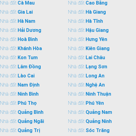
Nhà đất
Cà Mau
Nhà đất
Cao Bằng
Nhà đất
Gia Lai
Nhà đất
Hà Giang
Nhà đất
Hà Nam
Nhà đất
Hà Tĩnh
Nhà đất
Hải Dương
Nhà đất
Hậu Giang
Nhà đất
Hoà Bình
Nhà đất
Hưng Yên
Nhà đất
Khánh Hòa
Nhà đất
Kiên Giang
Nhà đất
Kon Tum
Nhà đất
Lai Châu
Nhà đất
Lâm Đồng
Nhà đất
Lạng Sơn
Nhà đất
Lào Cai
Nhà đất
Long An
Nhà đất
Nam Định
Nhà đất
Nghệ An
Nhà đất
Ninh Bình
Nhà đất
Ninh Thuận
Nhà đất
Phú Thọ
Nhà đất
Phú Yên
Nhà đất
Quảng Bình
Nhà đất
Quảng Nam
Nhà đất
Quảng Ngãi
Nhà đất
Quảng Ninh
Nhà đất
Quảng Trị
Nhà đất
Sóc Trăng