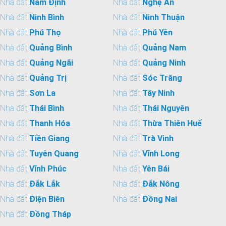
Nhà đất
Nam Định
Nhà đất
Nghệ An
Nhà đất
Ninh Bình
Nhà đất
Ninh Thuận
Nhà đất
Phú Thọ
Nhà đất
Phú Yên
Nhà đất
Quảng Bình
Nhà đất
Quảng Nam
Nhà đất
Quảng Ngãi
Nhà đất
Quảng Ninh
Nhà đất
Quảng Trị
Nhà đất
Sóc Trăng
Nhà đất
Sơn La
Nhà đất
Tây Ninh
Nhà đất
Thái Bình
Nhà đất
Thái Nguyên
Nhà đất
Thanh Hóa
Nhà đất
Thừa Thiên Huế
Nhà đất
Tiền Giang
Nhà đất
Trà Vinh
Nhà đất
Tuyên Quang
Nhà đất
Vĩnh Long
Nhà đất
Vĩnh Phúc
Nhà đất
Yên Bái
Nhà đất
Đắk Lắk
Nhà đất
Đắk Nông
Nhà đất
Điện Biên
Nhà đất
Đồng Nai
Nhà đất
Đồng Tháp