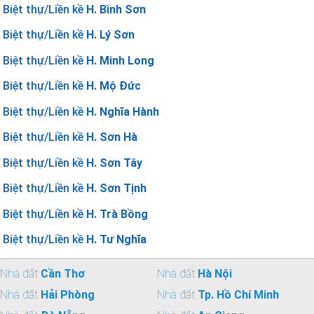
Biệt thự/Liền kề
H. Bình Sơn
Biệt thự/Liền kề
H. Lý Sơn
Biệt thự/Liền kề
H. Minh Long
Biệt thự/Liền kề
H. Mộ Đức
Biệt thự/Liền kề
H. Nghĩa Hành
Biệt thự/Liền kề
H. Sơn Hà
Biệt thự/Liền kề
H. Sơn Tây
Biệt thự/Liền kề
H. Sơn Tịnh
Biệt thự/Liền kề
H. Trà Bồng
Biệt thự/Liền kề
H. Tư Nghĩa
Nhà đất
Cần Thơ
Nhà đất
Hà Nội
Nhà đất
Hải Phòng
Nhà đất
Tp. Hồ Chí Minh