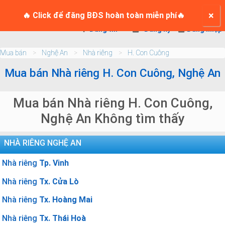
TRANG CHỦ
×
Login
🔥 Click để đăng BĐS hoàn toàn miễn phí🔥
Đăng tin
Đăng ký
Đăng nhập
Mua bán
Nghệ An
Nhà riêng
H. Con Cuông
Mua bán Nhà riêng H. Con Cuông, Nghệ An
Mua bán Nhà riêng H. Con Cuông,
Nghệ An Không tìm thấy
NHÀ RIÊNG NGHỆ AN
Nhà riêng
Tp. Vinh
Nhà riêng
Tx. Cửa Lò
Nhà riêng
Tx. Hoàng Mai
Nhà riêng
Tx. Thái Hoà