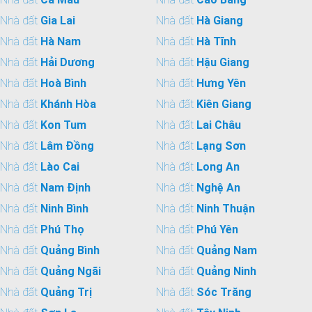
Nhà đất
Gia Lai
Nhà đất
Hà Giang
Nhà đất
Hà Nam
Nhà đất
Hà Tĩnh
Nhà đất
Hải Dương
Nhà đất
Hậu Giang
Nhà đất
Hoà Bình
Nhà đất
Hưng Yên
Nhà đất
Khánh Hòa
Nhà đất
Kiên Giang
Nhà đất
Kon Tum
Nhà đất
Lai Châu
Nhà đất
Lâm Đồng
Nhà đất
Lạng Sơn
Nhà đất
Lào Cai
Nhà đất
Long An
Nhà đất
Nam Định
Nhà đất
Nghệ An
Nhà đất
Ninh Bình
Nhà đất
Ninh Thuận
Nhà đất
Phú Thọ
Nhà đất
Phú Yên
Nhà đất
Quảng Bình
Nhà đất
Quảng Nam
Nhà đất
Quảng Ngãi
Nhà đất
Quảng Ninh
Nhà đất
Quảng Trị
Nhà đất
Sóc Trăng