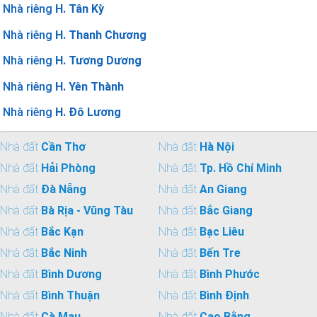
Nhà riêng
H. Tân Kỳ
Nhà riêng
H. Thanh Chương
Nhà riêng
H. Tương Dương
Nhà riêng
H. Yên Thành
Nhà riêng
H. Đô Lương
Nhà đất
Cần Thơ
Nhà đất
Hà Nội
Nhà đất
Hải Phòng
Nhà đất
Tp. Hồ Chí Minh
Nhà đất
Đà Nẵng
Nhà đất
An Giang
Nhà đất
Bà Rịa - Vũng Tàu
Nhà đất
Bắc Giang
Nhà đất
Bắc Kạn
Nhà đất
Bạc Liêu
Nhà đất
Bắc Ninh
Nhà đất
Bến Tre
Nhà đất
Bình Dương
Nhà đất
Bình Phước
Nhà đất
Bình Thuận
Nhà đất
Bình Định
Nhà đất
Cà Mau
Nhà đất
Cao Bằng