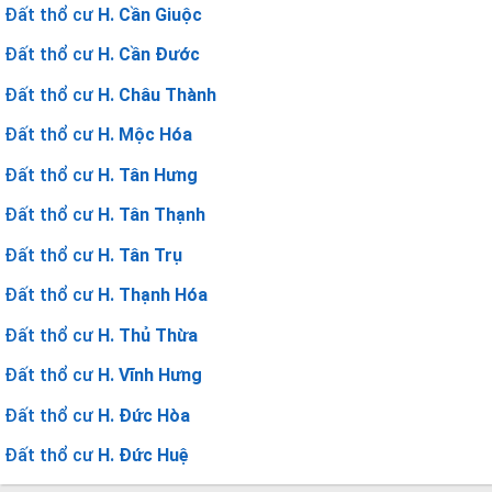
Đất thổ cư
H. Cần Giuộc
Đất thổ cư
H. Cần Đước
Đất thổ cư
H. Châu Thành
Đất thổ cư
H. Mộc Hóa
Đất thổ cư
H. Tân Hưng
Đất thổ cư
H. Tân Thạnh
Đất thổ cư
H. Tân Trụ
Đất thổ cư
H. Thạnh Hóa
Đất thổ cư
H. Thủ Thừa
Đất thổ cư
H. Vĩnh Hưng
Đất thổ cư
H. Đức Hòa
Đất thổ cư
H. Đức Huệ