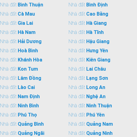
Nhà đất
Bình Thuận
Nhà đất
Bình Định
Nhà đất
Cà Mau
Nhà đất
Cao Bằng
Nhà đất
Gia Lai
Nhà đất
Hà Giang
Nhà đất
Hà Nam
Nhà đất
Hà Tĩnh
Nhà đất
Hải Dương
Nhà đất
Hậu Giang
Nhà đất
Hoà Bình
Nhà đất
Hưng Yên
Nhà đất
Khánh Hòa
Nhà đất
Kiên Giang
Nhà đất
Kon Tum
Nhà đất
Lai Châu
Nhà đất
Lâm Đồng
Nhà đất
Lạng Sơn
Nhà đất
Lào Cai
Nhà đất
Long An
Nhà đất
Nam Định
Nhà đất
Nghệ An
Nhà đất
Ninh Bình
Nhà đất
Ninh Thuận
Nhà đất
Phú Thọ
Nhà đất
Phú Yên
Nhà đất
Quảng Bình
Nhà đất
Quảng Nam
Nhà đất
Quảng Ngãi
Nhà đất
Quảng Ninh