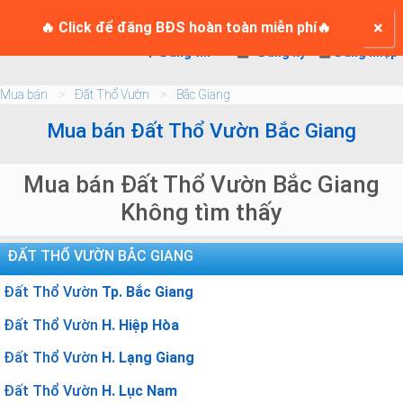
TRANG CHỦ
×
Login
🔥 Click để đăng BĐS hoàn toàn miễn phí🔥
Đăng tin
Đăng ký
Đăng nhập
Mua bán
Đất Thổ Vườn
Bắc Giang
Mua bán Đất Thổ Vườn Bắc Giang
Mua bán Đất Thổ Vườn Bắc Giang
Không tìm thấy
ĐẤT THỔ VƯỜN BẮC GIANG
Đất Thổ Vườn
Tp. Bắc Giang
Đất Thổ Vườn
H. Hiệp Hòa
Đất Thổ Vườn
H. Lạng Giang
Đất Thổ Vườn
H. Lục Nam