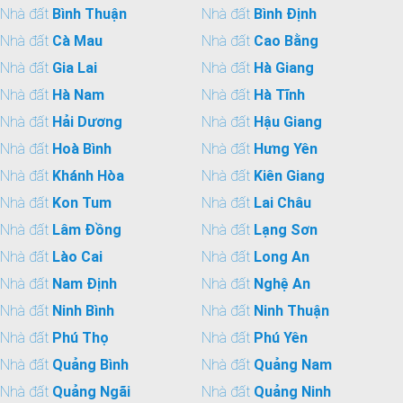
Nhà đất
Bình Thuận
Nhà đất
Bình Định
Nhà đất
Cà Mau
Nhà đất
Cao Bằng
Nhà đất
Gia Lai
Nhà đất
Hà Giang
Nhà đất
Hà Nam
Nhà đất
Hà Tĩnh
Nhà đất
Hải Dương
Nhà đất
Hậu Giang
Nhà đất
Hoà Bình
Nhà đất
Hưng Yên
Nhà đất
Khánh Hòa
Nhà đất
Kiên Giang
Nhà đất
Kon Tum
Nhà đất
Lai Châu
Nhà đất
Lâm Đồng
Nhà đất
Lạng Sơn
Nhà đất
Lào Cai
Nhà đất
Long An
Nhà đất
Nam Định
Nhà đất
Nghệ An
Nhà đất
Ninh Bình
Nhà đất
Ninh Thuận
Nhà đất
Phú Thọ
Nhà đất
Phú Yên
Nhà đất
Quảng Bình
Nhà đất
Quảng Nam
Nhà đất
Quảng Ngãi
Nhà đất
Quảng Ninh