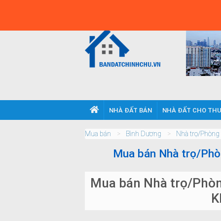
Hỗ trợ đăng tin:
Đăng tin
-
078 771 6666
Zal
Thời gian làm việc:
7:30 - 12:00; 13:00-17:00
Mỗi n
TRANG CHỦ
NHÀ ĐẤT BÁN
NHÀ ĐẤT CHO TH
Mua bán
Bình Dương
Nhà trọ/Phòng 
Mua bán Nhà trọ/Phòn
Mua bán Nhà trọ/Phòn
K