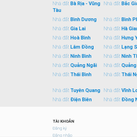
Nhà đất
Bà Rịa - Vũng
Nhà đất
Bắc Gi
Tàu
Nhà đất
Bình Dương
Nhà đất
Bình P
Nhà đất
Gia Lai
Nhà đất
Hà Gia
Nhà đất
Hoà Bình
Nhà đất
Hưng 
Nhà đất
Lâm Đồng
Nhà đất
Lạng 
Nhà đất
Ninh Bình
Nhà đất
Ninh T
Nhà đất
Quảng Ngãi
Nhà đất
Quảng
Nhà đất
Thái Bình
Nhà đất
Thái N
Nhà đất
Tuyên Quang
Nhà đất
Vĩnh L
Nhà đất
Điện Biên
Nhà đất
Đồng 
TÀI KHOẢN
Đăng ký
Đăng nhập