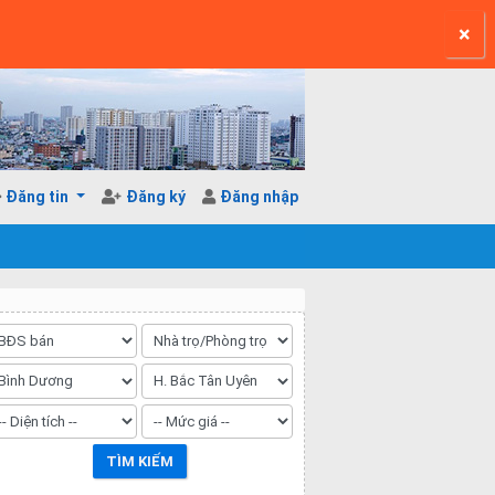
×
Login
Đăng tin
Đăng ký
Đăng nhập
nh/Thành phố
Quận/TP/TX/Huyện
ện tích
Mức giá
TÌM KIẾM