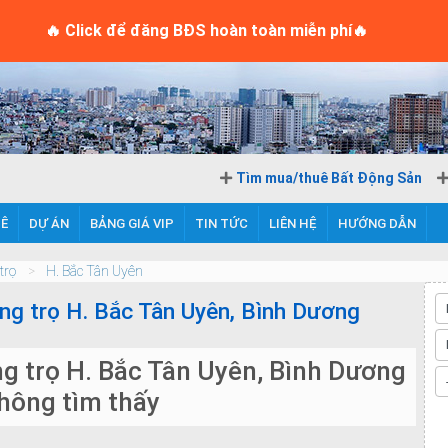
o
-
0906722255
🔥 Click để đăng BĐS hoàn toàn miễn phí🔥
gày
| Email:
thienkim16666@gmail.com
Tìm mua/thuê Bất Động Sản
UÊ
DỰ ÁN
BẢNG GIÁ VIP
TIN TỨC
LIÊN HỆ
HƯỚNG DẪN
trọ
H. Bắc Tân Uyên
g trọ H. Bắc Tân Uyên, Bình Dương
Tỉ
g trọ H. Bắc Tân Uyên, Bình Dương
Di
hông tìm thấy