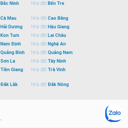
t
Bắc Ninh
Nhà đất
Bến Tre
t
Cà Mau
Nhà đất
Cao Bằng
t
Hải Dương
Nhà đất
Hậu Giang
t
Kon Tum
Nhà đất
Lai Châu
t
Nam Định
Nhà đất
Nghệ An
t
Quảng Bình
Nhà đất
Quảng Nam
t
Sơn La
Nhà đất
Tây Ninh
t
Tiền Giang
Nhà đất
Trà Vinh
t
Đắk Lắk
Nhà đất
Đắk Nông
n