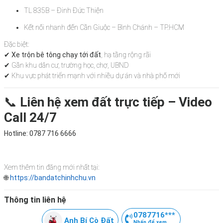
TL 835B – Đinh Đức Thiện
Kết nối nhanh đến Cần Giuộc – Bình Chánh – TP.HCM
Đặc biệt:
✔
Xe trộn bê tông chạy tới đất
, hạ tầng rộng rãi
✔ Gần khu dân cư, trường học, chợ, UBND
✔ Khu vực phát triển mạnh với nhiều dự án và nhà phố mới
📞
Liên hệ xem đất trực tiếp – Video
Call 24/7
Hotline: 0787 716 6666
Xem thêm tin đăng mới nhất tại:
🌐
https://bandatchinhchu.vn
Thông tin liên hệ
0787716***
Anh Bí Cò Đất
Nhấn để xem