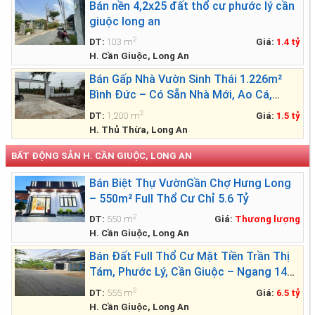
Bán nền 4,2x25 đất thổ cư phước lý cần
giuộc long an
2
DT:
103 m
Giá:
1.4 tỷ
H. Cần Giuộc, Long An
Bán Gấp Nhà Vườn Sinh Thái 1.226m²
Bình Đức – Có Sẵn Nhà Mới, Ao Cá,
Vườn Cây – Giá Chỉ 1.499 Tỷ
2
DT:
1,200 m
Giá:
1.5 tỷ
H. Thủ Thừa, Long An
BẤT ĐỘNG SẢN H. CẦN GIUỘC, LONG AN
Bán Biệt Thự VườnGần Chợ Hưng Long
– 550m² Full Thổ Cư Chỉ 5.6 Tỷ
2
DT:
550 m
Giá:
Thương lượng
H. Cần Giuộc, Long An
Bán Đất Full Thổ Cư Mặt Tiền Trần Thị
Tám, Phước Lý, Cần Giuộc – Ngang 14m
Siêu Đẹp
2
DT:
555 m
Giá:
6.5 tỷ
H. Cần Giuộc, Long An