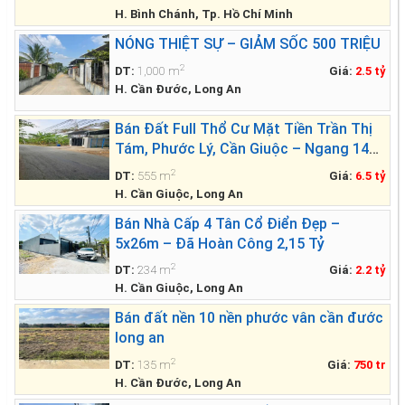
H. Bình Chánh, Tp. Hồ Chí Minh
NÓNG THIỆT SỰ – GIẢM SỐC 500 TRIỆU
2
DT:
1,000 m
Giá:
2.5 tỷ
H. Cần Đước, Long An
Bán Đất Full Thổ Cư Mặt Tiền Trần Thị
Tám, Phước Lý, Cần Giuộc – Ngang 14m
Siêu Đẹp
2
DT:
555 m
Giá:
6.5 tỷ
H. Cần Giuộc, Long An
Bán Nhà Cấp 4 Tân Cổ Điển Đẹp –
5x26m – Đã Hoàn Công 2,15 Tỷ
2
DT:
234 m
Giá:
2.2 tỷ
H. Cần Giuộc, Long An
Bán đất nền 10 nền phước vân cần đước
long an
2
DT:
135 m
Giá:
750 tr
H. Cần Đước, Long An