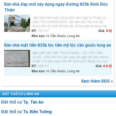
Bán nhà đẹp mới xây dựng ngay đường 835b Đinh Đức
Thiện
Bán Nhà Mới Hoàn Công 4x25 Gần Ngã Tư Phước Lý –
Cách Tỉnh Lộ 835B 200m Cần bán căn nhà mới xây
dựng kiên cố, thiết kế hiện đại, không gian thoáng mát,
2
rất phù hợp cho gia đ&ig...
DT:
100 m
Giá:
3 tỷ
Khu vực:
H. Cần Giuộc, Long An
Bán nhà mặt tiền 835b lộc tiền mỹ lộc cần giuộc long an
BÁN GẤP ĐẤT MẶT TIỀN ĐT 835B – LỘC TIẾN, CẦN
GIUỘC, LONG AN Chủ cần xoay vốn gấp nên bán nhanh
lô đất vị trí đẹp ngay mặt tiền đường ĐT 835B, khu vực
2
Lộc Tiến – Cần Giuộc. 🔹 Diện tích: 6,5m x 37m (tổng
DT:
238 m
Giá:
4.6 tỷ
238m², thổ cư)🔹 Hiện trạng: C&o...
Khu vực:
H. Cần Giuộc, Long An
Xem thêm BĐS »
ĐẤT THỔ CƯ LONG AN
Đất thổ cư
Tp. Tân An
Đất thổ cư
Tx. Kiến Tường