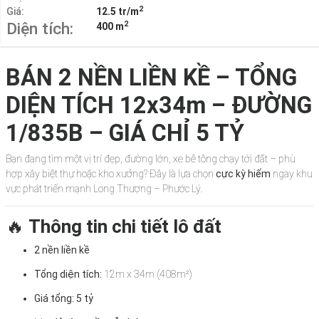
2
Giá:
12.5 tr/m
2
Diện tích:
400 m
BÁN 2 NỀN LIỀN KỀ – TỔNG
DIỆN TÍCH 12x34m – ĐƯỜNG
1/835B – GIÁ CHỈ 5 TỶ
Bạn đang tìm một vị trí đẹp, đường lớn, xe bê tông chạy tới đất – phù
hợp xây biệt thự hoặc kho xưởng? Đây là lựa chọn
cực kỳ hiếm
ngay khu
vực phát triển mạnh Long Thượng – Phước Lý.
🔥
Thông tin chi tiết lô đất
2 nền liền kề
Tổng diện tích:
12m x 34m (408m²)
Giá tổng:
5 tỷ