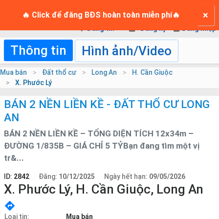
TRANG CHỦ
×
Login
🔥 Click để đăng BĐS hoàn toàn miễn phí🔥
Đăng tin
Đăng ký
Đăng nhập
Thông tin
Hình ảnh/Video
Mua bán
Đất thổ cư
Long An
H. Cần Giuộc
X. Phước Lý
BÁN 2 NỀN LIỀN KỀ - ĐẤT THỔ CƯ LONG
AN
BÁN 2 NỀN LIỀN KỀ – TỔNG DIỆN TÍCH 12x34m –
ĐƯỜNG 1/835B – GIÁ CHỈ 5 TỶBạn đang tìm một vị
tr&...
ID:
2842
Đăng:
10/12/2025
Ngày hết hạn:
09/05/2026
X. Phước Lý, H. Cần Giuộc, Long An
Loại tin:
Mua bán