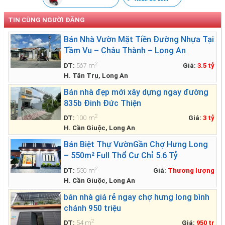
TIN CÙNG NGƯỜI ĐĂNG
Bán Nhà Vườn Mặt Tiền Đường Nhựa Tại
Tầm Vu – Châu Thành – Long An
2
DT:
567 m
Giá:
3.5 tỷ
H. Tân Trụ, Long An
Bán nhà đẹp mới xây dựng ngay đường
835b Đinh Đức Thiện
2
DT:
100 m
Giá:
3 tỷ
H. Cần Giuộc, Long An
Bán Biệt Thự VườnGần Chợ Hưng Long
– 550m² Full Thổ Cư Chỉ 5.6 Tỷ
2
DT:
550 m
Giá:
Thương lượng
H. Cần Giuộc, Long An
bán nhà giá rẻ ngay chợ hưng long bình
chánh 950 triệu
2
DT:
54 m
Giá:
950 tr