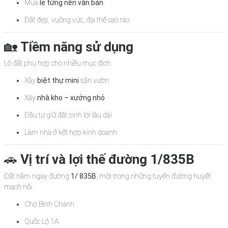
Mua
lẻ từng nền vẫn bán
Đất đẹp, vuông vức, địa thế cao ráo
🏡
Tiềm năng sử dụng
Lô đất phù hợp cho nhiều mục đích:
Xây
biệt thự mini
sân vườn
Xây
nhà kho – xưởng nhỏ
Đầu tư giữ đất sinh lời lâu dài
Làm nhà ở kết hợp kinh doanh
🚗
Vị trí và lợi thế đường 1/835B
Đất nằm ngay đường
1/ 835B
, một trong những tuyến đường huyết
mạch nối:
Chợ Bình Chánh
Quốc Lộ 1A