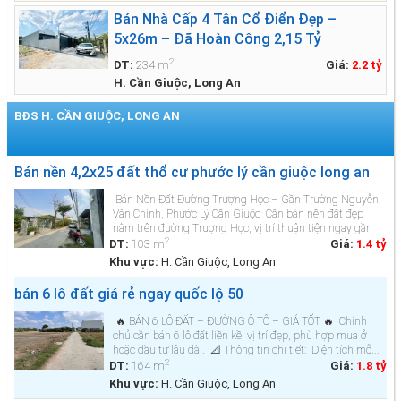
Bán Nhà Cấp 4 Tân Cổ Điển Đẹp –
5x26m – Đã Hoàn Công 2,15 Tỷ
2
DT:
234 m
Giá:
2.2 tỷ
H. Cần Giuộc, Long An
BĐS H. CẦN GIUỘC, LONG AN
Xem thêm BĐS »
Bán nền 4,2x25 đất thổ cư phước lý cần giuộc long an
Bán Nền Đất Đường Trượng Học – Gần Trường Nguyễn
Văn Chính, Phước Lý Cần Giuộc Cần bán nền đất đẹp
nằm trên đường Trượng Học, vị trí thuận tiện ngay gần
2
Trường THCS Nguyễn Văn Chính, thuộc xã Phước Lý,
DT:
103 m
Giá:
1.4 tỷ
huyện Cần Giu...
Khu vực:
H. Cần Giuộc, Long An
bán 6 lô đất giá rẻ ngay quốc lộ 50
🔥 BÁN 6 LÔ ĐẤT – ĐƯỜNG Ô TÔ – GIÁ TỐT 🔥 Chính
chủ cần bán 6 lô đất liền kề, vị trí đẹp, phù hợp mua ở
hoặc đầu tư lâu dài. 📐 Thông tin chi tiết: Diện tích mỗ...
2
DT:
164 m
Giá:
1.8 tỷ
Khu vực:
H. Cần Giuộc, Long An