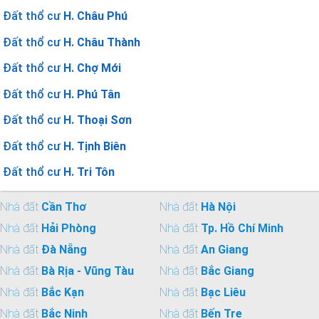
Đất thổ cư
H. Châu Phú
Đất thổ cư
H. Châu Thành
Đất thổ cư
H. Chợ Mới
Đất thổ cư
H. Phú Tân
Đất thổ cư
H. Thoại Sơn
Đất thổ cư
H. Tịnh Biên
Đất thổ cư
H. Tri Tôn
Nhà đất
Cần Thơ
Nhà đất
Hà Nội
Nhà đất
Hải Phòng
Nhà đất
Tp. Hồ Chí Minh
Nhà đất
Đà Nẵng
Nhà đất
An Giang
Nhà đất
Bà Rịa - Vũng Tàu
Nhà đất
Bắc Giang
Nhà đất
Bắc Kạn
Nhà đất
Bạc Liêu
Nhà đất
Bắc Ninh
Nhà đất
Bến Tre