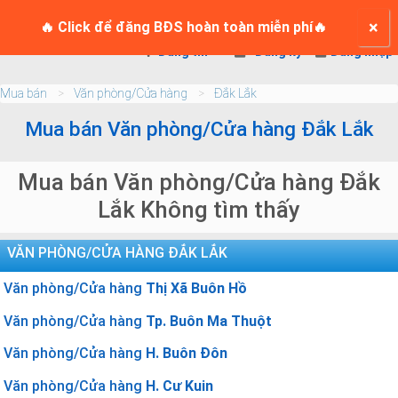
TRANG CHỦ
×
Login
🔥 Click để đăng BĐS hoàn toàn miễn phí🔥
Đăng tin
Đăng ký
Đăng nhập
Mua bán
Văn phòng/Cửa hàng
Đắk Lắk
Mua bán Văn phòng/Cửa hàng Đắk Lắk
Mua bán Văn phòng/Cửa hàng Đắk
Lắk Không tìm thấy
VĂN PHÒNG/CỬA HÀNG ĐẮK LẮK
Văn phòng/Cửa hàng
Thị Xã Buôn Hồ
Văn phòng/Cửa hàng
Tp. Buôn Ma Thuột
Văn phòng/Cửa hàng
H. Buôn Đôn
Văn phòng/Cửa hàng
H. Cư Kuin