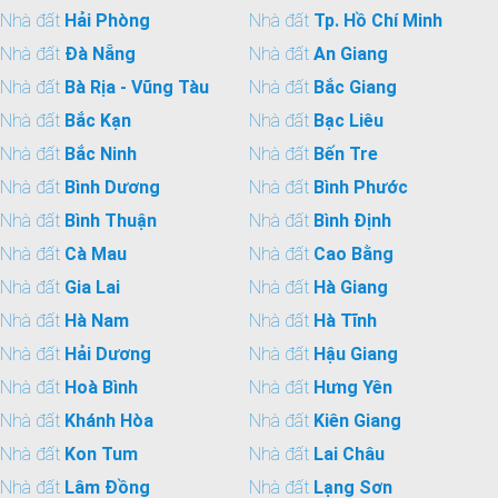
Nhà đất
Hải Phòng
Nhà đất
Tp. Hồ Chí Minh
Nhà đất
Đà Nẵng
Nhà đất
An Giang
Nhà đất
Bà Rịa - Vũng Tàu
Nhà đất
Bắc Giang
Nhà đất
Bắc Kạn
Nhà đất
Bạc Liêu
Nhà đất
Bắc Ninh
Nhà đất
Bến Tre
Nhà đất
Bình Dương
Nhà đất
Bình Phước
Nhà đất
Bình Thuận
Nhà đất
Bình Định
Nhà đất
Cà Mau
Nhà đất
Cao Bằng
Nhà đất
Gia Lai
Nhà đất
Hà Giang
Nhà đất
Hà Nam
Nhà đất
Hà Tĩnh
Nhà đất
Hải Dương
Nhà đất
Hậu Giang
Nhà đất
Hoà Bình
Nhà đất
Hưng Yên
Nhà đất
Khánh Hòa
Nhà đất
Kiên Giang
Nhà đất
Kon Tum
Nhà đất
Lai Châu
Nhà đất
Lâm Đồng
Nhà đất
Lạng Sơn