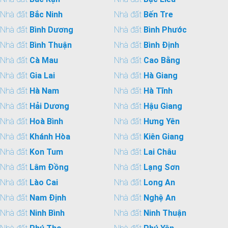
Nhà đất
Bắc Ninh
Nhà đất
Bến Tre
Nhà đất
Bình Dương
Nhà đất
Bình Phước
Nhà đất
Bình Thuận
Nhà đất
Bình Định
Nhà đất
Cà Mau
Nhà đất
Cao Bằng
Nhà đất
Gia Lai
Nhà đất
Hà Giang
Nhà đất
Hà Nam
Nhà đất
Hà Tĩnh
Nhà đất
Hải Dương
Nhà đất
Hậu Giang
Nhà đất
Hoà Bình
Nhà đất
Hưng Yên
Nhà đất
Khánh Hòa
Nhà đất
Kiên Giang
Nhà đất
Kon Tum
Nhà đất
Lai Châu
Nhà đất
Lâm Đồng
Nhà đất
Lạng Sơn
Nhà đất
Lào Cai
Nhà đất
Long An
Nhà đất
Nam Định
Nhà đất
Nghệ An
Nhà đất
Ninh Bình
Nhà đất
Ninh Thuận