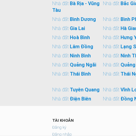
Nhà đất
Bà Rịa - Vũng
Nhà đất
Bắc Gi
Tàu
Nhà đất
Bình Dương
Nhà đất
Bình P
Nhà đất
Gia Lai
Nhà đất
Hà Gia
Nhà đất
Hoà Bình
Nhà đất
Hưng 
Nhà đất
Lâm Đồng
Nhà đất
Lạng 
Nhà đất
Ninh Bình
Nhà đất
Ninh T
Nhà đất
Quảng Ngãi
Nhà đất
Quảng
Nhà đất
Thái Bình
Nhà đất
Thái N
Nhà đất
Tuyên Quang
Nhà đất
Vĩnh L
Nhà đất
Điện Biên
Nhà đất
Đồng 
TÀI KHOẢN
Đăng ký
Đăng nhập