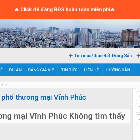
o
-
0906722255
🔥 Click để đăng BĐS hoàn toàn miễn phí🔥
gày
| Email:
thienkim16666@gmail.com
Tìm mua/thuê Bất Động Sản
UÊ
DỰ ÁN
BẢNG GIÁ VIP
TIN TỨC
LIÊN HỆ
HƯỚNG DẪN
Phúc
 phố thương mại Vĩnh Phúc
Tỉ
ng mại Vĩnh Phúc Không tìm thấy
Di