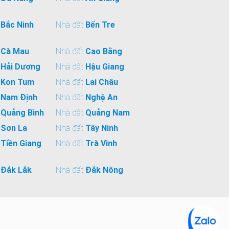
t
Bắc Ninh
Nhà đất
Bến Tre
t
Cà Mau
Nhà đất
Cao Bằng
t
Hải Dương
Nhà đất
Hậu Giang
t
Kon Tum
Nhà đất
Lai Châu
t
Nam Định
Nhà đất
Nghệ An
t
Quảng Bình
Nhà đất
Quảng Nam
t
Sơn La
Nhà đất
Tây Ninh
t
Tiền Giang
Nhà đất
Trà Vinh
t
Đắk Lắk
Nhà đất
Đắk Nông