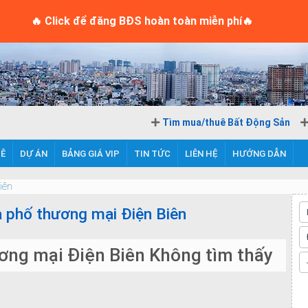
o
-
0906722255
🔥 Click để đăng BĐS hoàn toàn miễn phí🔥
gày
| Email:
thienkim16666@gmail.com
Tìm mua/thuê Bất Động Sản
UÊ
DỰ ÁN
BẢNG GIÁ VIP
TIN TỨC
LIÊN HỆ
HƯỚNG DẪN
iên
 phố thương mại Điện Biên
Tỉ
ng mại Điện Biên Không tìm thấy
Di