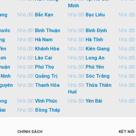
Minh
ang
Nhà đất
Bắc Kạn
Nhà đất
Bạc Liêu
Nhà đấ
hước
Nhà đất
Bình Thuận
Nhà đất
Bình Định
Nhà đấ
ng
Nhà đất
Hà Nam
Nhà đất
Hà Tĩnh
Nhà đấ
Yên
Nhà đất
Khánh Hòa
Nhà đất
Kiên Giang
Nhà đấ
Sơn
Nhà đất
Lào Cai
Nhà đất
Long An
Nhà đấ
huận
Nhà đất
Phú Thọ
Nhà đất
Phú Yên
Nhà đấ
 Ninh
Nhà đất
Quảng Trị
Nhà đất
Sóc Trăng
Nhà đấ
guyên
Nhà đất
Thanh Hóa
Nhà đất
Thừa Thiên
Nhà đấ
Huế
ong
Nhà đất
Vĩnh Phúc
Nhà đất
Yên Bái
Nhà đấ
Nai
Nhà đất
Đồng Tháp
CHÍNH SÁCH
KẾT NỐI