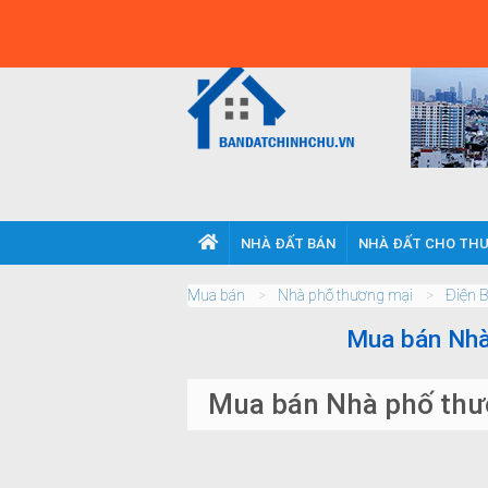
Hỗ trợ đăng tin:
Đăng tin
-
078 771 6666
Zal
Thời gian làm việc:
7:30 - 12:00; 13:00-17:00
Mỗi n
TRANG CHỦ
NHÀ ĐẤT BÁN
NHÀ ĐẤT CHO TH
Mua bán
Nhà phố thương mại
Điện B
Mua bán Nhà
Mua bán Nhà phố thươ