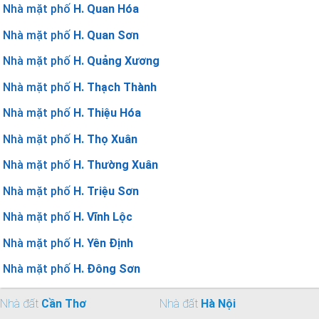
Nhà mặt phố
H. Quan Hóa
Nhà mặt phố
H. Quan Sơn
Nhà mặt phố
H. Quảng Xương
Nhà mặt phố
H. Thạch Thành
Nhà mặt phố
H. Thiệu Hóa
Nhà mặt phố
H. Thọ Xuân
Nhà mặt phố
H. Thường Xuân
Nhà mặt phố
H. Triệu Sơn
Nhà mặt phố
H. Vĩnh Lộc
Nhà mặt phố
H. Yên Định
Nhà mặt phố
H. Đông Sơn
Nhà đất
Cần Thơ
Nhà đất
Hà Nội