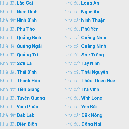
Nhà đất
Lào Cai
Nhà đất
Long An
Nhà đất
Nam Định
Nhà đất
Nghệ An
Nhà đất
Ninh Bình
Nhà đất
Ninh Thuận
Nhà đất
Phú Thọ
Nhà đất
Phú Yên
Nhà đất
Quảng Bình
Nhà đất
Quảng Nam
Nhà đất
Quảng Ngãi
Nhà đất
Quảng Ninh
Nhà đất
Quảng Trị
Nhà đất
Sóc Trăng
Nhà đất
Sơn La
Nhà đất
Tây Ninh
Nhà đất
Thái Bình
Nhà đất
Thái Nguyên
Nhà đất
Thanh Hóa
Nhà đất
Thừa Thiên Huế
Nhà đất
Tiền Giang
Nhà đất
Trà Vinh
Nhà đất
Tuyên Quang
Nhà đất
Vĩnh Long
Nhà đất
Vĩnh Phúc
Nhà đất
Yên Bái
Nhà đất
Đắk Lắk
Nhà đất
Đắk Nông
Nhà đất
Điện Biên
Nhà đất
Đồng Nai