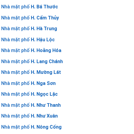
Nhà mặt phố
H. Bá Thước
Nhà mặt phố
H. Cẩm Thủy
Nhà mặt phố
H. Hà Trung
Nhà mặt phố
H. Hậu Lộc
Nhà mặt phố
H. Hoằng Hóa
Nhà mặt phố
H. Lang Chánh
Nhà mặt phố
H. Mường Lát
Nhà mặt phố
H. Nga Sơn
Nhà mặt phố
H. Ngọc Lặc
Nhà mặt phố
H. Như Thanh
Nhà mặt phố
H. Như Xuân
Nhà mặt phố
H. Nông Cống