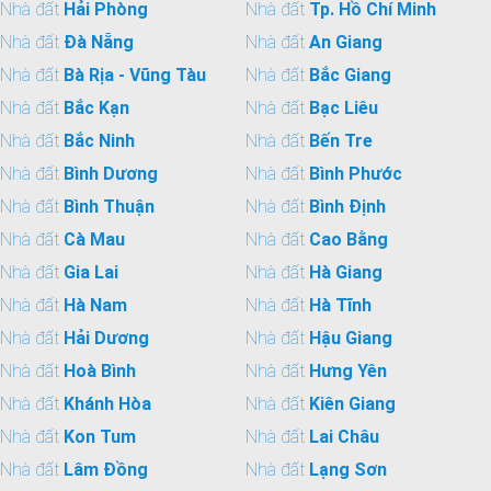
Nhà đất
Hải Phòng
Nhà đất
Tp. Hồ Chí Minh
Nhà đất
Đà Nẵng
Nhà đất
An Giang
Nhà đất
Bà Rịa - Vũng Tàu
Nhà đất
Bắc Giang
Nhà đất
Bắc Kạn
Nhà đất
Bạc Liêu
Nhà đất
Bắc Ninh
Nhà đất
Bến Tre
Nhà đất
Bình Dương
Nhà đất
Bình Phước
Nhà đất
Bình Thuận
Nhà đất
Bình Định
Nhà đất
Cà Mau
Nhà đất
Cao Bằng
Nhà đất
Gia Lai
Nhà đất
Hà Giang
Nhà đất
Hà Nam
Nhà đất
Hà Tĩnh
Nhà đất
Hải Dương
Nhà đất
Hậu Giang
Nhà đất
Hoà Bình
Nhà đất
Hưng Yên
Nhà đất
Khánh Hòa
Nhà đất
Kiên Giang
Nhà đất
Kon Tum
Nhà đất
Lai Châu
Nhà đất
Lâm Đồng
Nhà đất
Lạng Sơn