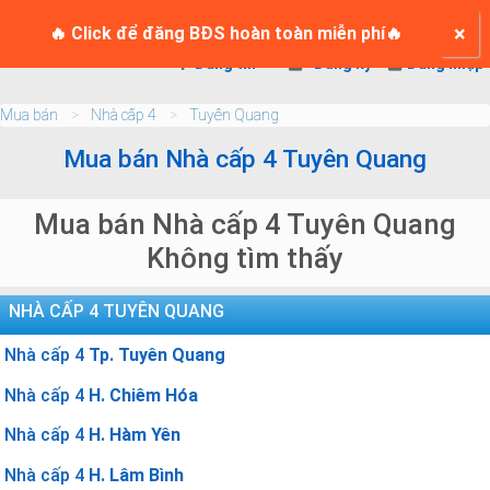
TRANG CHỦ
×
Login
🔥 Click để đăng BĐS hoàn toàn miễn phí🔥
Đăng tin
Đăng ký
Đăng nhập
Mua bán
Nhà cấp 4
Tuyên Quang
Mua bán Nhà cấp 4 Tuyên Quang
Mua bán Nhà cấp 4 Tuyên Quang
Không tìm thấy
NHÀ CẤP 4 TUYÊN QUANG
Nhà cấp 4
Tp. Tuyên Quang
Nhà cấp 4
H. Chiêm Hóa
Nhà cấp 4
H. Hàm Yên
Nhà cấp 4
H. Lâm Bình