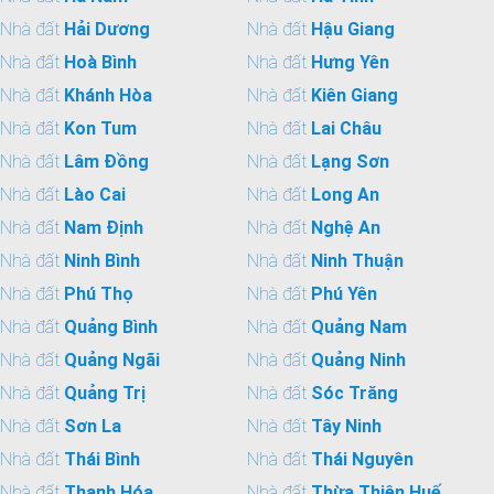
Nhà đất
Hải Dương
Nhà đất
Hậu Giang
Nhà đất
Hoà Bình
Nhà đất
Hưng Yên
Nhà đất
Khánh Hòa
Nhà đất
Kiên Giang
Nhà đất
Kon Tum
Nhà đất
Lai Châu
Nhà đất
Lâm Đồng
Nhà đất
Lạng Sơn
Nhà đất
Lào Cai
Nhà đất
Long An
Nhà đất
Nam Định
Nhà đất
Nghệ An
Nhà đất
Ninh Bình
Nhà đất
Ninh Thuận
Nhà đất
Phú Thọ
Nhà đất
Phú Yên
Nhà đất
Quảng Bình
Nhà đất
Quảng Nam
Nhà đất
Quảng Ngãi
Nhà đất
Quảng Ninh
Nhà đất
Quảng Trị
Nhà đất
Sóc Trăng
Nhà đất
Sơn La
Nhà đất
Tây Ninh
Nhà đất
Thái Bình
Nhà đất
Thái Nguyên
Nhà đất
Thanh Hóa
Nhà đất
Thừa Thiên Huế