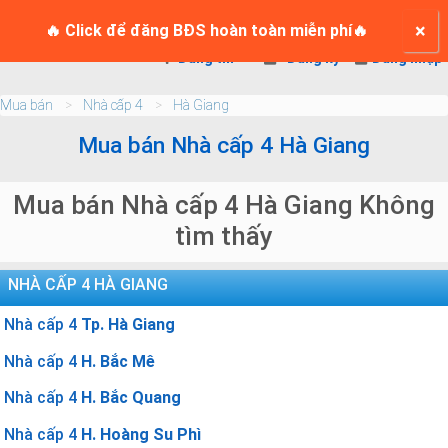
TRANG CHỦ
×
Login
🔥 Click để đăng BĐS hoàn toàn miễn phí🔥
Đăng tin
Đăng ký
Đăng nhập
Mua bán
Nhà cấp 4
Hà Giang
Mua bán Nhà cấp 4 Hà Giang
Mua bán Nhà cấp 4 Hà Giang Không
tìm thấy
NHÀ CẤP 4 HÀ GIANG
Nhà cấp 4
Tp. Hà Giang
Nhà cấp 4
H. Bắc Mê
Nhà cấp 4
H. Bắc Quang
Nhà cấp 4
H. Hoàng Su Phì