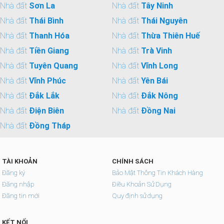
Nhà đất
Sơn La
Nhà đất
Tây Ninh
Nhà đất
Thái Bình
Nhà đất
Thái Nguyên
Nhà đất
Thanh Hóa
Nhà đất
Thừa Thiên Huế
Nhà đất
Tiền Giang
Nhà đất
Trà Vinh
Nhà đất
Tuyên Quang
Nhà đất
Vĩnh Long
Nhà đất
Vĩnh Phúc
Nhà đất
Yên Bái
Nhà đất
Đắk Lắk
Nhà đất
Đắk Nông
Nhà đất
Điện Biên
Nhà đất
Đồng Nai
Nhà đất
Đồng Tháp
TÀI KHOẢN
CHÍNH SÁCH
Đăng ký
Bảo Mật Thông Tin Khách Hàng
Đăng nhập
Điều Khoản Sử Dụng
Đăng tin mới
Quy định sử dụng
KẾT NỐI