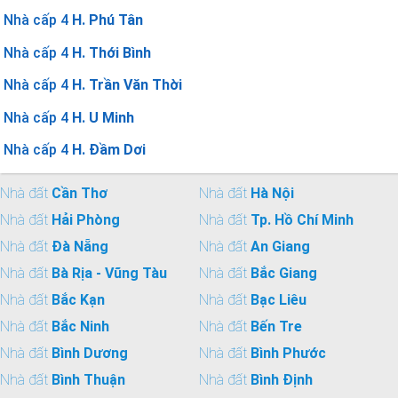
Nhà cấp 4
H. Phú Tân
Nhà cấp 4
H. Thới Bình
Nhà cấp 4
H. Trần Văn Thời
Nhà cấp 4
H. U Minh
Nhà cấp 4
H. Đầm Dơi
Nhà đất
Cần Thơ
Nhà đất
Hà Nội
Nhà đất
Hải Phòng
Nhà đất
Tp. Hồ Chí Minh
Nhà đất
Đà Nẵng
Nhà đất
An Giang
Nhà đất
Bà Rịa - Vũng Tàu
Nhà đất
Bắc Giang
Nhà đất
Bắc Kạn
Nhà đất
Bạc Liêu
Nhà đất
Bắc Ninh
Nhà đất
Bến Tre
Nhà đất
Bình Dương
Nhà đất
Bình Phước
Nhà đất
Bình Thuận
Nhà đất
Bình Định