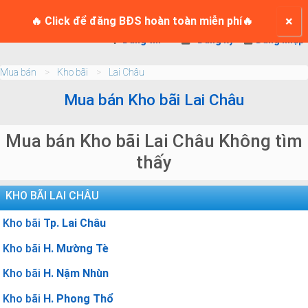
TRANG CHỦ
×
Login
🔥 Click để đăng BĐS hoàn toàn miễn phí🔥
Đăng tin
Đăng ký
Đăng nhập
Mua bán
Kho bãi
Lai Châu
Mua bán Kho bãi Lai Châu
Mua bán Kho bãi Lai Châu Không tìm
thấy
KHO BÃI LAI CHÂU
Kho bãi
Tp. Lai Châu
Kho bãi
H. Mường Tè
Kho bãi
H. Nậm Nhùn
Kho bãi
H. Phong Thổ