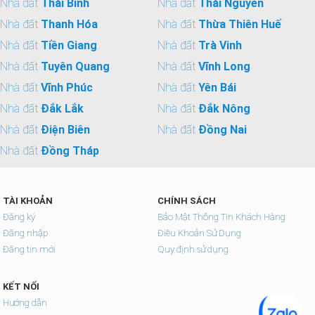
Nhà đất
Thái Bình
Nhà đất
Thái Nguyên
Nhà đất
Thanh Hóa
Nhà đất
Thừa Thiên Huế
Nhà đất
Tiền Giang
Nhà đất
Trà Vinh
Nhà đất
Tuyên Quang
Nhà đất
Vĩnh Long
Nhà đất
Vĩnh Phúc
Nhà đất
Yên Bái
Nhà đất
Đắk Lắk
Nhà đất
Đắk Nông
Nhà đất
Điện Biên
Nhà đất
Đồng Nai
Nhà đất
Đồng Tháp
TÀI KHOẢN
CHÍNH SÁCH
Đăng ký
Bảo Mật Thông Tin Khách Hàng
Đăng nhập
Điều Khoản Sử Dụng
Đăng tin mới
Quy định sử dụng
KẾT NỐI
Hướng dẫn