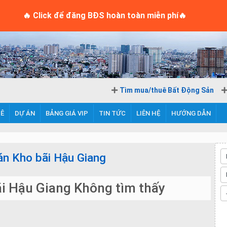
o
-
0906722255
🔥 Click để đăng BĐS hoàn toàn miễn phí🔥
gày
| Email:
thienkim16666@gmail.com
Tìm mua/thuê Bất Động Sản
UÊ
DỰ ÁN
BẢNG GIÁ VIP
TIN TỨC
LIÊN HỆ
HƯỚNG DẪN
n Kho bãi Hậu Giang
Tỉ
i Hậu Giang Không tìm thấy
Di