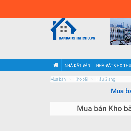
Hỗ trợ đăng tin:
Đăng tin
-
078 771 6666
Zal
Thời gian làm việc:
7:30 - 12:00; 13:00-17:00
Mỗi n
TRANG CHỦ
NHÀ ĐẤT BÁN
NHÀ ĐẤT CHO TH
Mua bán
Kho bãi
Hậu Giang
Mua bá
Mua bán Kho bã