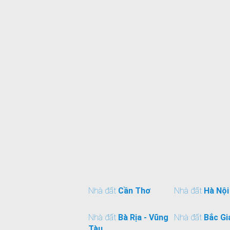
Nhà đất
Cần Thơ
Nhà đất
Hà Nội
Nhà đất
Bà Rịa - Vũng
Nhà đất
Bắc Gi
Tàu