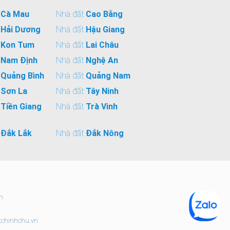
t
Cà Mau
Nhà đất
Cao Bằng
t
Hải Dương
Nhà đất
Hậu Giang
t
Kon Tum
Nhà đất
Lai Châu
t
Nam Định
Nhà đất
Nghệ An
t
Quảng Bình
Nhà đất
Quảng Nam
t
Sơn La
Nhà đất
Tây Ninh
t
Tiền Giang
Nhà đất
Trà Vinh
t
Đắk Lắk
Nhà đất
Đắk Nông
n
tchinhchu.vn