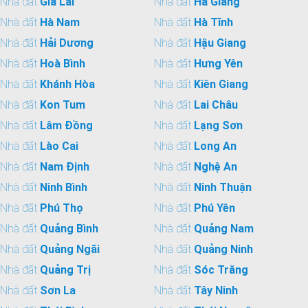
Nhà đất
Gia Lai
Nhà đất
Hà Giang
Nhà đất
Hà Nam
Nhà đất
Hà Tĩnh
Nhà đất
Hải Dương
Nhà đất
Hậu Giang
Nhà đất
Hoà Bình
Nhà đất
Hưng Yên
Nhà đất
Khánh Hòa
Nhà đất
Kiên Giang
Nhà đất
Kon Tum
Nhà đất
Lai Châu
Nhà đất
Lâm Đồng
Nhà đất
Lạng Sơn
Nhà đất
Lào Cai
Nhà đất
Long An
Nhà đất
Nam Định
Nhà đất
Nghệ An
Nhà đất
Ninh Bình
Nhà đất
Ninh Thuận
Nhà đất
Phú Thọ
Nhà đất
Phú Yên
Nhà đất
Quảng Bình
Nhà đất
Quảng Nam
Nhà đất
Quảng Ngãi
Nhà đất
Quảng Ninh
Nhà đất
Quảng Trị
Nhà đất
Sóc Trăng
Nhà đất
Sơn La
Nhà đất
Tây Ninh