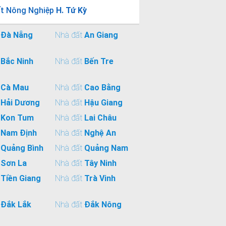
t Nông Nghiệp
H. Tứ Kỳ
t
Đà Nẵng
Nhà đất
An Giang
t
Bắc Ninh
Nhà đất
Bến Tre
t
Cà Mau
Nhà đất
Cao Bằng
t
Hải Dương
Nhà đất
Hậu Giang
t
Kon Tum
Nhà đất
Lai Châu
t
Nam Định
Nhà đất
Nghệ An
t
Quảng Bình
Nhà đất
Quảng Nam
t
Sơn La
Nhà đất
Tây Ninh
t
Tiền Giang
Nhà đất
Trà Vinh
t
Đắk Lắk
Nhà đất
Đắk Nông