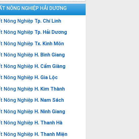
ẤT NÔNG NGHIỆP HẢI DƯƠNG
t Nông Nghiệp
Tp. Chí Linh
t Nông Nghiệp
Tp. Hải Dương
t Nông Nghiệp
Tx. Kinh Môn
t Nông Nghiệp
H. Bình Giang
t Nông Nghiệp
H. Cẩm Giàng
t Nông Nghiệp
H. Gia Lộc
t Nông Nghiệp
H. Kim Thành
t Nông Nghiệp
H. Nam Sách
t Nông Nghiệp
H. Ninh Giang
t Nông Nghiệp
H. Thanh Hà
t Nông Nghiệp
H. Thanh Miện