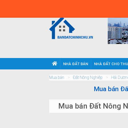
Hỗ trợ đăng tin:
Đăng tin
-
078 771 6666
Zal
Thời gian làm việc:
7:30 - 12:00; 13:00-17:00
Mỗi n
TRANG CHỦ
NHÀ ĐẤT BÁN
NHÀ ĐẤT CHO TH
Mua bán
Đất Nông Nghiệp
Hải Dươn
Mua bán Đấ
Mua bán Đất Nông N